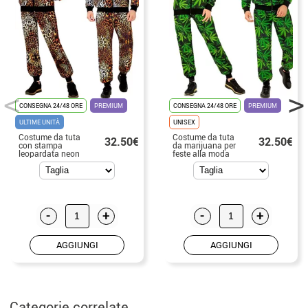
CONSEGNA 24/48 ORE
PREMIUM
CONSEGNA 24/48 ORE
PREMIUM
ULTIME UNITÀ
UNISEX
Costume da tuta
Costume da tuta
32.50€
32.50€
con stampa
da marijuana per
leopardata neon
feste alla moda
per adulto
per adulti
-
+
-
+
AGGIUNGI
AGGIUNGI
Categorie correlate