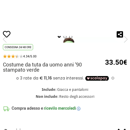
Inizio
Costumi
Costumi anni 90
Costume da tuta da uomo anni '90 stampa
CONSEGNA 24/48 ORE
4.34/5.00
33.50€
Costume da tuta da uomo anni '90
stampato verde
Include
: Giacca e pantaloni
Non include
: Resto degli accessori
Compra adesso e
ricevilo
mercoledì
i