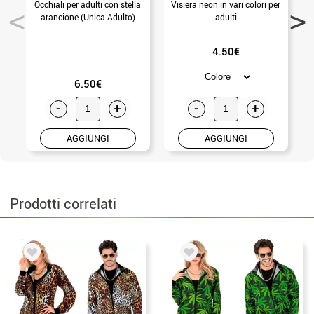
Occhiali per adulti con stella
Visiera neon in vari colori per
F
arancione (Unica Adulto)
adulti
4.50€
6.50€
-
+
-
+
AGGIUNGI
AGGIUNGI
Prodotti correlati