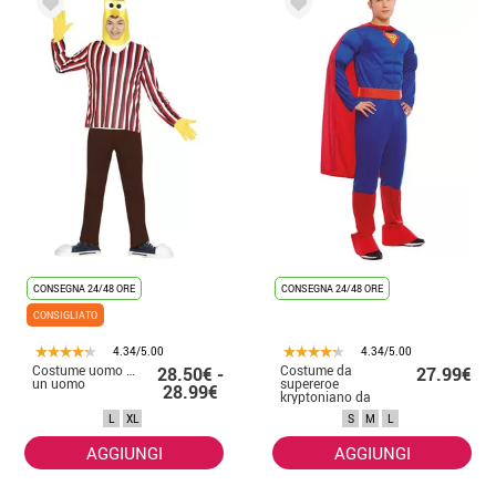
CONSEGNA 24/48 ORE
CONSEGNA 24/48 ORE
CONSIGLIATO
4.34/5.00
4.34/5.00
Costume uomo banana per
Costume da
28.50€ -
27.99€
un uomo
supereroe
28.99€
kryptoniano da
uomo
L
XL
S
M
L
AGGIUNGI
AGGIUNGI