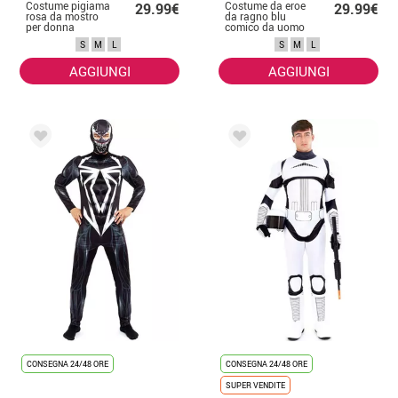
Costume pigiama
Costume da eroe
29.99€
29.99€
rosa da mostro
da ragno blu
per donna
comico da uomo
S
M
L
S
M
L
AGGIUNGI
AGGIUNGI
CONSEGNA 24/48 ORE
CONSEGNA 24/48 ORE
SUPER VENDITE