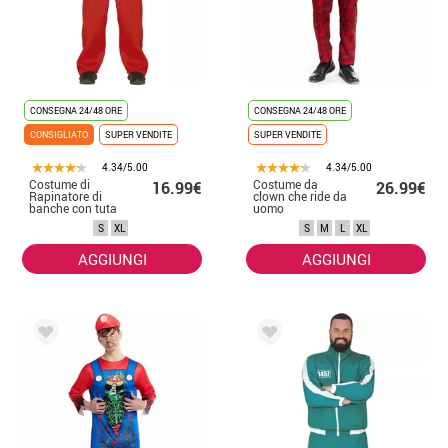
CONSEGNA 24/48 ORE
CONSEGNA 24/48 ORE
CONSIGLIATO
SUPER VENDITE
SUPER VENDITE
4.34/5.00
4.34/5.00
Costume di
Costume da
16.99€
26.99€
Rapinatore di
clown che ride da
banche con tuta
uomo
rossa per uomo
S
XL
S
M
L
XL
AGGIUNGI
AGGIUNGI