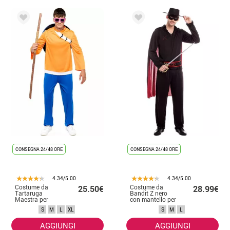
CONSEGNA 24/48 ORE
CONSEGNA 24/48 ORE
4.34/5.00
4.34/5.00
Costume da
Costume da
25.50€
28.99€
Tartaruga
Bandit Z nero
Maestra per
con mantello per
Uomo
uomo
S
M
L
XL
S
M
L
AGGIUNGI
AGGIUNGI