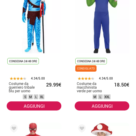
CONSEGNA 24/48 ORE
CONSEGNA 24/48 ORE
CONSIGLIATO
4.34/5.00
4.34/5.00
Costume da
Costume da
29.99€
18.50€
guerriero tribale
macchinista
blu per uomo
verde per uomo
S
M
L
XL
M
L
XXL
AGGIUNGI
AGGIUNGI