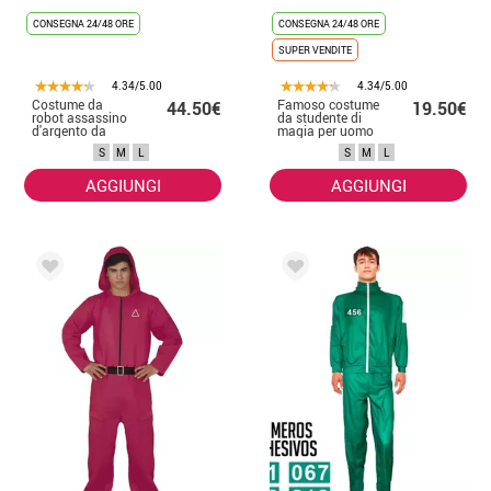
CONSEGNA 24/48 ORE
CONSEGNA 24/48 ORE
SUPER VENDITE
4.34/5.00
4.34/5.00
Costume da
Famoso costume
44.50€
19.50€
robot assassino
da studente di
d'argento da
magia per uomo
uomo
S
M
L
S
M
L
AGGIUNGI
AGGIUNGI