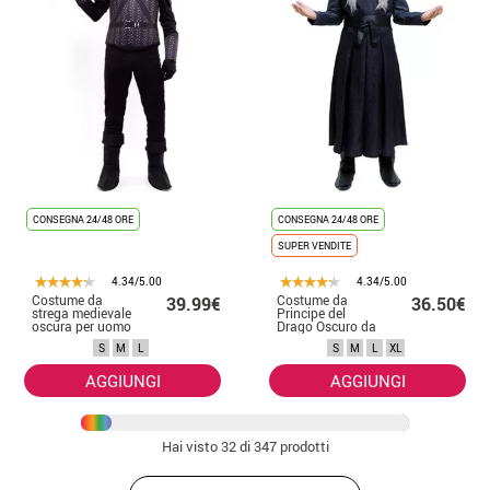
CONSEGNA 24/48 ORE
CONSEGNA 24/48 ORE
SUPER VENDITE
4.34/5.00
4.34/5.00
Costume da
Costume da
39.99€
36.50€
strega medievale
Principe del
oscura per uomo
Drago Oscuro da
uomo con cintura
S
M
L
S
M
L
XL
AGGIUNGI
AGGIUNGI
Hai visto
32
di 347 prodotti