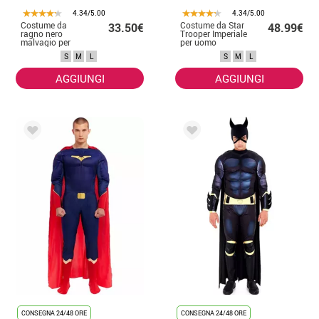
4.34/5.00
4.34/5.00
Costume da
Costume da Star
33.50€
48.99€
ragno nero
Trooper Imperiale
malvagio per
per uomo
uomo
S
M
L
S
M
L
AGGIUNGI
AGGIUNGI
CONSEGNA 24/48 ORE
CONSEGNA 24/48 ORE