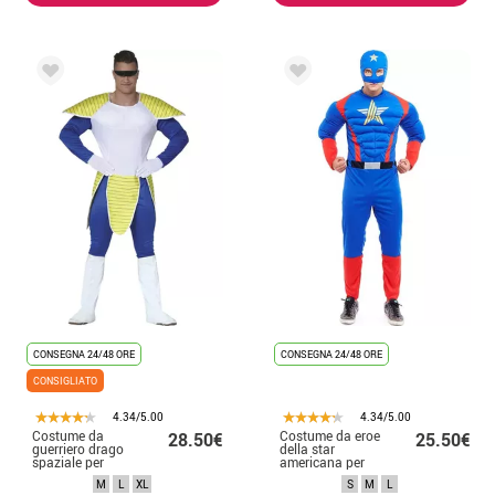
CONSEGNA 24/48 ORE
CONSEGNA 24/48 ORE
CONSIGLIATO
4.34/5.00
4.34/5.00
Costume da
Costume da eroe
28.50€
25.50€
guerriero drago
della star
spaziale per
americana per
uomo
uomo
M
L
XL
S
M
L