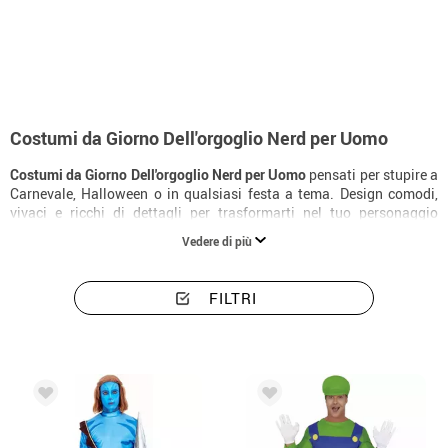
Inizio
Costumi
Costumi per feste
Giorno dell'orgoglio Nerd
Costumi uo
Costumi da Giorno Dell'orgoglio Nerd per Uomo
Costumi da Giorno Dell'orgoglio Nerd per Uomo
pensati per stupire a
Carnevale, Halloween o in qualsiasi festa a tema. Design comodi,
vivaci e ricchi di dettagli per trasformarti nel tuo personaggio
preferito.
Vedere di più
FILTRI