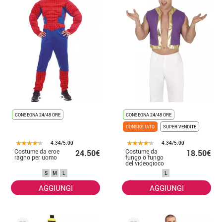
CONSEGNA 24/48 ORE
CONSEGNA 24/48 ORE
CONSIGLIATO
SUPER VENDITE
4.34/5.00
4.34/5.00
Costume da eroe
Costume da
24.50€
18.50€
ragno per uomo
fungo o fungo
del videogioco
per uomo
S
M
L
L
AGGIUNGI
AGGIUNGI