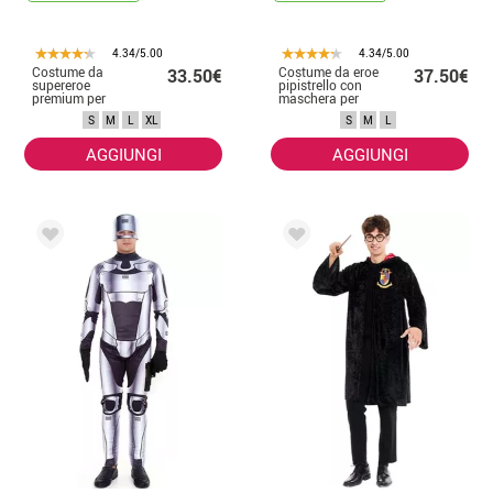
4.34/5.00
4.34/5.00
Costume da
Costume da eroe
33.50€
37.50€
supereroe
pipistrello con
premium per
maschera per
uomo
uomo
S
M
L
XL
S
M
L
AGGIUNGI
AGGIUNGI