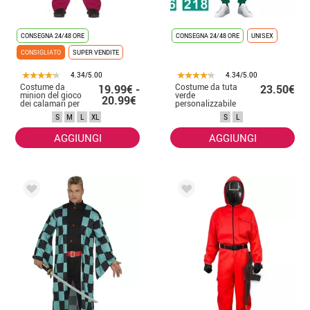
CONSEGNA 24/48 ORE
CONSEGNA 24/48 ORE
UNISEX
CONSIGLIATO
SUPER VENDITE
4.34/5.00
4.34/5.00
Costume da
Costume da tuta
19.99€ -
23.50€
minion del gioco
verde
20.99€
dei calamari per
personalizzabile
uomo
del gioco Squid
S
M
L
XL
S
L
per adulto
AGGIUNGI
AGGIUNGI