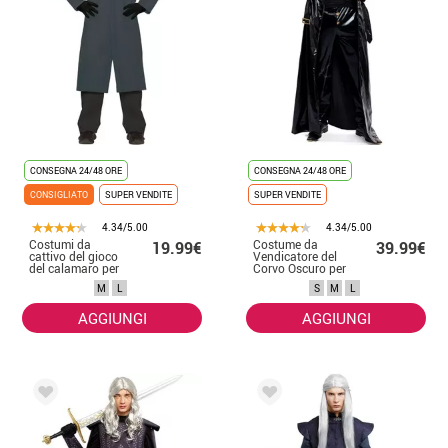
CONSEGNA 24/48 ORE
CONSEGNA 24/48 ORE
CONSIGLIATO
SUPER VENDITE
SUPER VENDITE
4.34/5.00
4.34/5.00
Costumi da
Costume da
19.99€
39.99€
cattivo del gioco
Vendicatore del
del calamaro per
Corvo Oscuro per
uomini
uomo
M
L
S
M
L
AGGIUNGI
AGGIUNGI