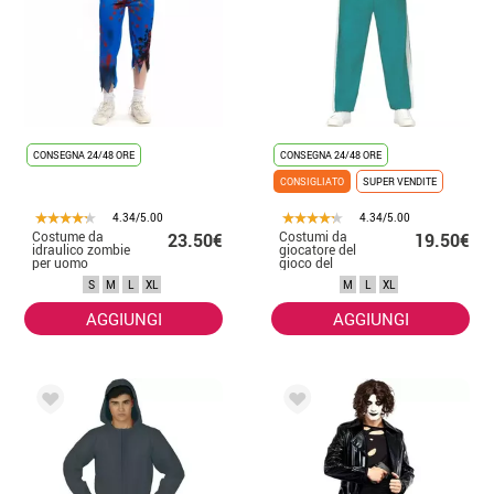
CONSEGNA 24/48 ORE
CONSEGNA 24/48 ORE
CONSIGLIATO
SUPER VENDITE
4.34/5.00
4.34/5.00
Costume da
Costumi da
23.50€
19.50€
idraulico zombie
giocatore del
per uomo
gioco del
calamaro per gli
S
M
L
XL
M
L
XL
uomini
AGGIUNGI
AGGIUNGI