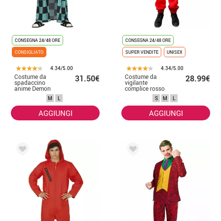
CONSEGNA 24/48 ORE
CONSEGNA 24/48 ORE
CONSIGLIATO
SUPER VENDITE
UNISEX
4.34/5.00
4.34/5.00
Costume da
Costume da
31.50€
28.99€
spadaccino
vigilante
anime Demon
complice rosso
Slayer per uomo
per adulti
M
L
S
M
L
AGGIUNGI
AGGIUNGI