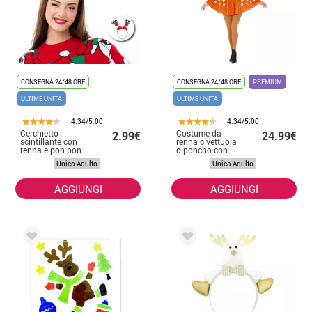
CONSEGNA 24/48 ORE
CONSEGNA 24/48 ORE
PREMIUM
ULTIME UNITÀ
ULTIME UNITÀ
4.34/5.00
4.34/5.00
Cerchietto
Costume da
2.99€
24.99€
scintillante con
renna civettuola
renna e pon pon
o poncho con
rossi
cappuccio per
Unica Adulto
Unica Adulto
adulti
AGGIUNGI
AGGIUNGI