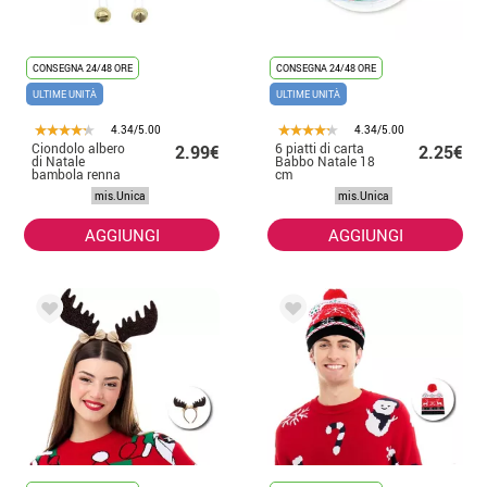
CONSEGNA 24/48 ORE
CONSEGNA 24/48 ORE
ULTIME UNITÀ
ULTIME UNITÀ
4.34/5.00
4.34/5.00
Ciondolo albero
6 piatti di carta
2.99€
2.25€
di Natale
Babbo Natale 18
bambola renna
cm
vestita 19x16 cm
mis.Unica
mis.Unica
AGGIUNGI
AGGIUNGI