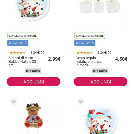
CONSEGNA 24/48 ORE
CONSEGNA 24/48 ORE
ULTIME UNITÀ
ULTIME UNITÀ
4.34/5.00
4.34/5.00
6 piatti di carta
Cesto regalo
2.99€
4.50€
Babbo Natale 23
natalizio bianco
cm
in modelli
assortiti
mis.Unica
mis.Unica
AGGIUNGI
AGGIUNGI