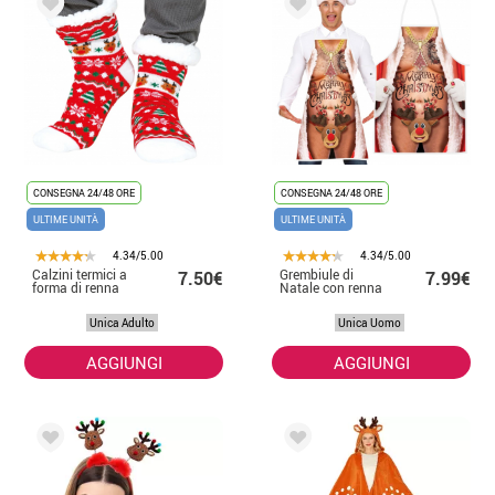
CONSEGNA 24/48 ORE
CONSEGNA 24/48 ORE
ULTIME UNITÀ
ULTIME UNITÀ
4.34/5.00
4.34/5.00
Calzini termici a
Grembiule di
7.50€
7.99€
forma di renna
Natale con renna
Unica Adulto
Unica Uomo
AGGIUNGI
AGGIUNGI