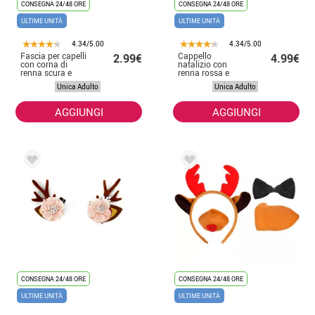
CONSEGNA 24/48 ORE
CONSEGNA 24/48 ORE
ULTIME UNITÀ
ULTIME UNITÀ
4.34/5.00
4.34/5.00
Fascia per capelli
Cappello
2.99€
4.99€
con corna di
natalizio con
renna scura e
renna rossa e
fiocco
bianca per adulti
Unica Adulto
Unica Adulto
AGGIUNGI
AGGIUNGI
CONSEGNA 24/48 ORE
CONSEGNA 24/48 ORE
ULTIME UNITÀ
ULTIME UNITÀ