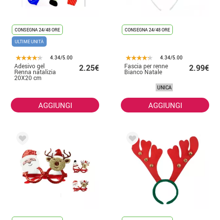
CONSEGNA 24/48 ORE
CONSEGNA 24/48 ORE
ULTIME UNITÀ
4.34/5.00
4.34/5.00
Adesivo gel
Fascia per renne
2.25€
2.99€
Renna natalizia
Bianco Natale
20X20 cm
UNICA
AGGIUNGI
AGGIUNGI