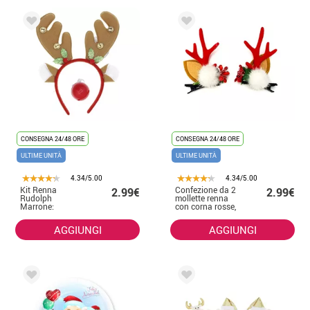
CONSEGNA 24/48 ORE
CONSEGNA 24/48 ORE
ULTIME UNITÀ
ULTIME UNITÀ
4.34/5.00
4.34/5.00
Kit Renna
Confezione da 2
2.99€
2.99€
Rudolph
mollette renna
Marrone:
con corna rosse,
Cerchietto e
8x5 cm
Naso
AGGIUNGI
AGGIUNGI