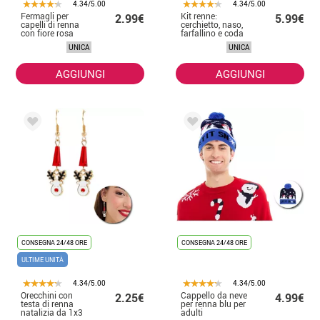
4.34/5.00
4.34/5.00
Fermagli per
Kit renne:
2.99€
5.99€
capelli di renna
cerchietto, naso,
con fiore rosa
farfallino e coda
UNICA
UNICA
AGGIUNGI
AGGIUNGI
CONSEGNA 24/48 ORE
CONSEGNA 24/48 ORE
ULTIME UNITÀ
4.34/5.00
4.34/5.00
Orecchini con
Cappello da neve
2.25€
4.99€
testa di renna
per renna blu per
natalizia da 1x3
adulti