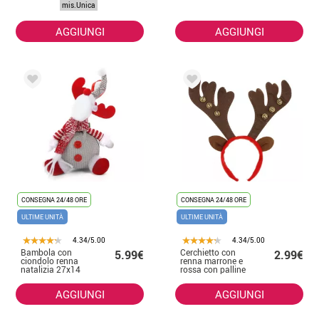
mis.Unica
AGGIUNGI
AGGIUNGI
CONSEGNA 24/48 ORE
CONSEGNA 24/48 ORE
ULTIME UNITÀ
ULTIME UNITÀ
4.34/5.00
4.34/5.00
Bambola con
Cerchietto con
5.99€
2.99€
ciondolo renna
renna marrone e
natalizia 27x14
rossa con palline
cm
dorate
AGGIUNGI
AGGIUNGI