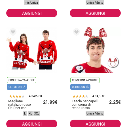
cm
mis.Unica
Unica Adulto
AGGIUNGI
AGGIUNGI
CONSEGNA 24/48 ORE
CONSEGNA 24/48 ORE
ULTIME UNITÀ
ULTIME UNITÀ
4.34/5.00
4.34/5.00
Maglione
Fascia per capelli
21.99€
2.25€
natalizio rosso
con corna di
Oh Deer con
renna rossa
renna per adulti
metallizzata
L
XL
XXL
Unica Adulto
AGGIUNGI
AGGIUNGI