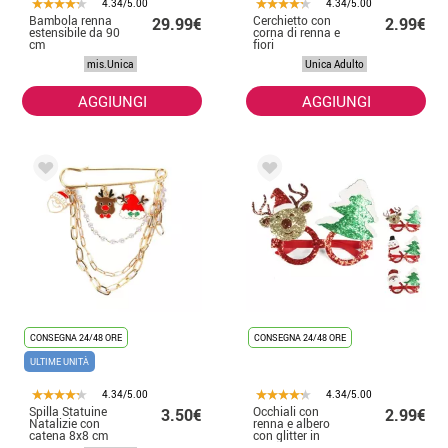
4.34/5.00
4.34/5.00
Bambola renna
Cerchietto con
29.99€
2.99€
estensibile da 90
corna di renna e
cm
fiori
mis.Unica
Unica Adulto
AGGIUNGI
AGGIUNGI
CONSEGNA 24/48 ORE
CONSEGNA 24/48 ORE
ULTIME UNITÀ
4.34/5.00
4.34/5.00
Spilla Statuine
Occhiali con
3.50€
2.99€
Natalizie con
renna e albero
catena 8x8 cm
con glitter in
colori assortiti