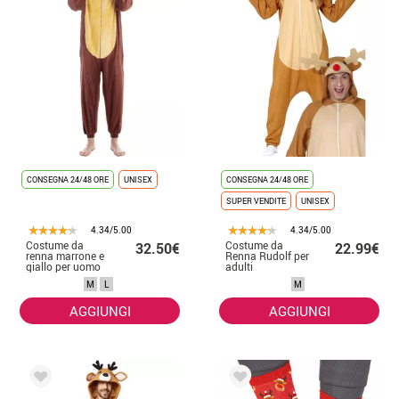
CONSEGNA 24/48 ORE
UNISEX
CONSEGNA 24/48 ORE
SUPER VENDITE
UNISEX
4.34/5.00
4.34/5.00
Costume da
Costume da
32.50€
22.99€
renna marrone e
Renna Rudolf per
giallo per uomo
adulti
M
L
M
AGGIUNGI
AGGIUNGI