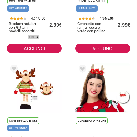
CONSEGNA 24/48 ORE
CONSEGNA 24/48 ORE
ULTIME UNITÀ
ULTIME UNITÀ
4.34/5.00
4.34/5.00
Bicchieri natalizi
Cerchietto con
2.99€
2.99€
con Glitter in
renna rossa e
modelli assortiti
verde con palline
dorate
UNICA
AGGIUNGI
AGGIUNGI
CONSEGNA 24/48 ORE
CONSEGNA 24/48 ORE
ULTIME UNITÀ