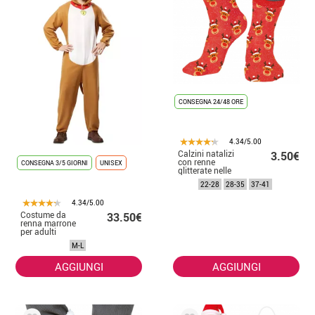
CONSEGNA 24/48 ORE
4.34/5.00
Calzini natalizi
3.50€
con renne
CONSEGNA 3/5 GIORNI
UNISEX
glitterate nelle
taglie dalla 22
22-28
28-35
37-41
alla 41
4.34/5.00
Costume da
33.50€
renna marrone
per adulti
M-L
AGGIUNGI
AGGIUNGI