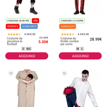
CONSEGNA 24/48 ORE
-78%
CONSEGNA 3/5 GIORNI
OFFERTE %
ULTIME UNITÀ
CONSIGLIATO
4.34/5.00
4.34/5.00
22.40€
Costume da
Costume da
28.99€
giocatore di
5.00€
thriller zombie
football
per uomo
americano da
S
M/L
M
L
zombi per uomo
AGGIUNGI
AGGIUNGI