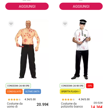
AGGIUNGI
AGGIUNGI
CONSEGNA 24/48 ORE
CONSEGNA 24/48 ORE
-30%
CONSIGLIATO
ULTIME UNITÀ
OFERTTA FLASH ⚡
4.34/5.00
4.34/5.00
20.52€
Costume da
Costume da
20.99€
uomo di
poliziotto bianco
14.36€