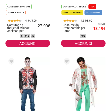
CONSEGNA 24/48 ORE
CONSEGNA 24/48 ORE
-30%
SUPER VENDITE
OFERTTA FLASH ⚡
ULTIME UNITÀ
4.34/5.00
4.34/5.00
18.84€
Costume da
Costume da
27.99€
thriller di Michael
Prete Zombie per
13.19€
Jackson per
uomo
uomo
S
M-L
XL
M/L
AGGIUNGI
AGGIUNGI