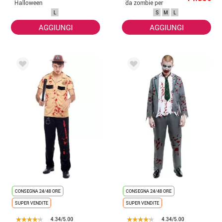
Halloween
da zombie per
bruciato per gli
uomo
L
S
M
L
uomini
AGGIUNGI
AGGIUNGI
CONSEGNA 24/48 ORE
CONSEGNA 24/48 ORE
SUPER VENDITE
SUPER VENDITE
4.34/5.00
4.34/5.00