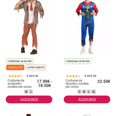
CONSEGNA 24/48 ORE
CONSEGNA 24/48 ORE
CONSIGLIATO
SUPER VENDITE
4.34/5.00
4.34/5.00
Costume da
Costume da
17.99€ -
23.50€
scolaretto
idraulico zombie
18.50€
zombie per uomo
per uomo
M
L
S
M
L
XL
AGGIUNGI
AGGIUNGI