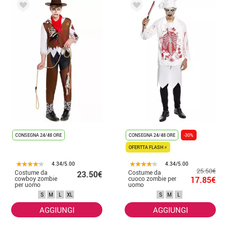
CONSEGNA 24/48 ORE
CONSEGNA 24/48 ORE
-30%
OFERTTA FLASH ⚡
4.34/5.00
4.34/5.00
25.50€
Costume da
Costume da
23.50€
cowboy zombie
cuoco zombie per
17.85€
per uomo
uomo
S
M
L
XL
S
M
L
AGGIUNGI
AGGIUNGI