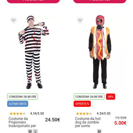
CONSEGNA 24/48 ORE
CONSEGNA 24/48 ORE
-68%
ULTIME UNITÀ
OFFERTE %
4.34/5.00
4.34/5.00
15.50€
Costume da
Costume da hot
24.50€
Prigioniero
dog da zombie
5.00€
Insanguinato per
per uomo
uomo
M
L
M