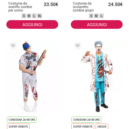
Costume da
Costume da
23.50€
24.50€
sceriffo zombie
scolaretto
per uomo
zombie grigio
con giacca per
S
M
L
XL
S
M
L
uomo
AGGIUNGI
AGGIUNGI
CONSEGNA 24/48 ORE
CONSEGNA 24/48 ORE
SUPER VENDITE
SUPER VENDITE
UNISEX