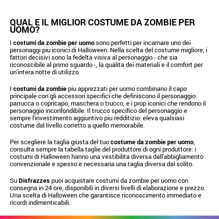
QUAL E IL MIGLIOR COSTUME DA ZOMBIE PER
UOMO?
I
costumi da zombie per uomo
sono perfetti per incarnare uno dei
personaggi piu iconici di Halloween. Nella scelta del costume migliore, i
fattori decisivi sono la fedelta visiva al personaggio - che sia
riconoscibile al primo sguardo -, la qualita dei materiali e il comfort per
un'intera notte di utilizzo.
I
costumi da zombie
piu apprezzati per uomo combinano il capo
principale con gli accessori specifici che definiscono il personaggio:
parrucca o copricapo, maschera o trucco, e i prop iconici che rendono il
personaggio inconfondibile. Il trucco specifico del personaggio e
sempre l'investimento aggiuntivo piu redditizio: eleva qualsiasi
costume dal livello corretto a quello memorabile.
Per scegliere la taglia giusta del tuo
costume da zombie per uomo
,
consulta sempre la tabella taglie del produttore di ogni produttore: i
costumi di Halloween hanno una vestibilita diversa dall'abbigliamento
convenzionale e spesso e necessaria una taglia diversa dal solito.
Su
Disfrazzes
puoi acquistare costumi da zombie per uomo con
consegna in 24 ore, disponibili in diversi livelli di elaborazione e prezzo.
Una scelta di Halloween che garantisce riconoscimento immediato e
ricordi indimenticabili.