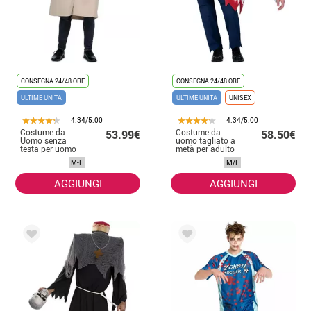
CONSEGNA 24/48 ORE
CONSEGNA 24/48 ORE
ULTIME UNITÀ
ULTIME UNITÀ
UNISEX
4.34/5.00
4.34/5.00
Costume da
Costume da
53.99€
58.50€
Uomo senza
uomo tagliato a
testa per uomo
metà per adulto
M-L
M/L
AGGIUNGI
AGGIUNGI