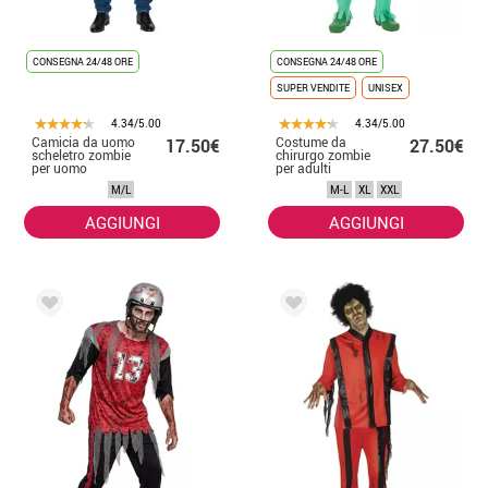
CONSEGNA 24/48 ORE
CONSEGNA 24/48 ORE
SUPER VENDITE
UNISEX
4.34/5.00
4.34/5.00
Camicia da uomo
Costume da
17.50€
27.50€
scheletro zombie
chirurgo zombie
per uomo
per adulti
M/L
M-L
XL
XXL
AGGIUNGI
AGGIUNGI