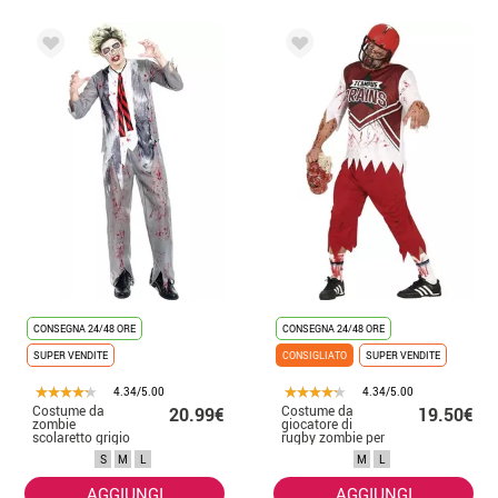
CONSEGNA 24/48 ORE
CONSEGNA 24/48 ORE
SUPER VENDITE
CONSIGLIATO
SUPER VENDITE
4.34/5.00
4.34/5.00
Costume da
Costume da
20.99€
19.50€
zombie
giocatore di
scolaretto grigio
rugby zombie per
per uomo
uomo
S
M
L
M
L
AGGIUNGI
AGGIUNGI