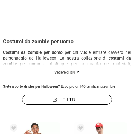
Inizio
Costumi di Halloween
zombie
Costumi da zombie per uomo
Costumi da zombie per uomo
Costumi da zombie per uomo
per chi vuole entrare davvero nel
personaggio ad Halloween. La nostra collezione di
costumi da
zombie per uomo
si distingue per la qualita dei materiali,
l'attenzione ai dettagli e la varieta di taglie disponibili. Completa il
Vedere di più
look con gli accessori specifici e trasforma un semplice
costume di
zombie
in una caratterizzazione memorabile.
Siete a corto di idee per Halloween? Ecco piu di 140 terrificanti zombie
FILTRI