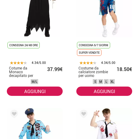
CONSEGNA 24/48 ORE
CONSEGNA 6/7 GIORNI
SUPER VENDITE
4.34/5.00
4.34/5.00
Cotume da
Costume da
37.99€
18.50€
Monaco
calciatore zombie
decapitato per
per uomo
uomo
M/L
S
M
L
XL
AGGIUNGI
AGGIUNGI