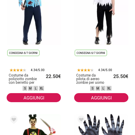
CONSEGNA 6/7 GIORNI
CONSEGNA 6/7 GIORNI
4.34/5.00
4.34/5.00
Costume da
Costume da
22.50€
25.50€
poliziotto zombie
pilota di aereo
con berretto per
zombie per uomo
uomo
S
M
L
XL
S
M
L
XL
AGGIUNGI
AGGIUNGI