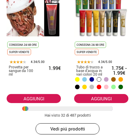
CONSEGNA 24/48 ORE
CONSEGNA 24/48 ORE
SUPER VENDITE
SUPER VENDITE
4.34/5.00
4.34/5.00
Provetta per
Tubo di trucco a
1.99€
1.75€ -
sangue da 100
base d'acqua in
1.99€
ml
vari colori 20 ml
AGGIUNGI
AGGIUNGI
Hai visto
32
di 487 prodotti
Vedi piú prodotti