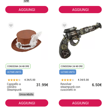
S/M
AGGIUNGI
AGGIUNGI
CONSEGNA 24/48 ORE
CONSEGNA 24/48 ORE
ULTIME UNITÀ
ULTIME UNITÀ
4.34/5.00
4.34/5.00
Cappello a
Revolver
31.99€
6.50€
cilindro
steampunk con
Steampunk
cuscinetti in
effetto pelle
schiuma 31x18
Unica Adulto
invecchiata
cm
AGGIUNGI
AGGIUNGI