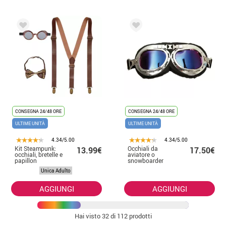
CONSEGNA 24/48 ORE
CONSEGNA 24/48 ORE
ULTIME UNITÀ
ULTIME UNITÀ
4.34/5.00
4.34/5.00
Kit Steampunk:
Occhiali da
13.99€
17.50€
occhiali, bretelle e
aviatore o
papillon
snowboarder
Unica Adulto
AGGIUNGI
AGGIUNGI
Hai visto
32
di 112 prodotti