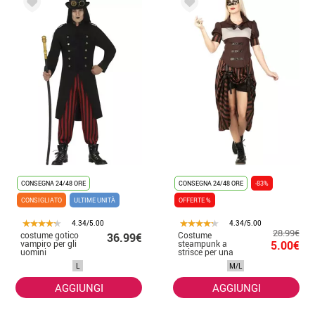
CONSEGNA 24/48 ORE
CONSEGNA 24/48 ORE
-83%
CONSIGLIATO
ULTIME UNITÀ
OFFERTE %
4.34/5.00
4.34/5.00
28.99€
costume gotico
Costume
36.99€
vampiro per gli
steampunk a
5.00€
uomini
strisce per una
donna
L
M/L
AGGIUNGI
AGGIUNGI