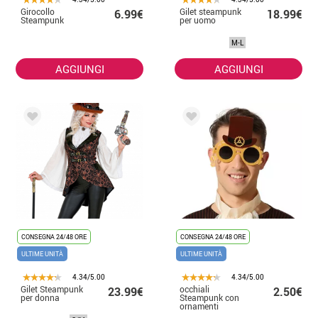
Girocollo
Gilet steampunk
6.99€
18.99€
Steampunk
per uomo
M-L
AGGIUNGI
AGGIUNGI
CONSEGNA 24/48 ORE
CONSEGNA 24/48 ORE
ULTIME UNITÀ
ULTIME UNITÀ
4.34/5.00
4.34/5.00
Gilet Steampunk
occhiali
23.99€
2.50€
per donna
Steampunk con
ornamenti