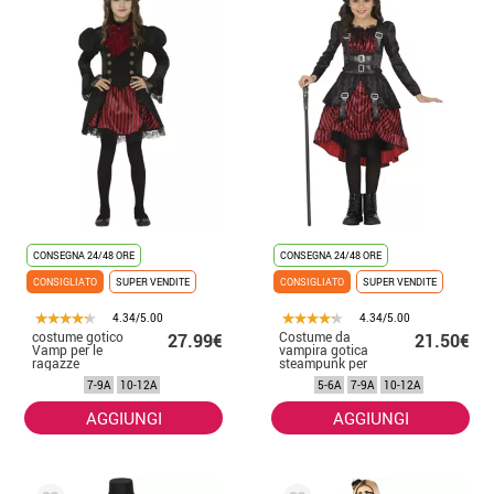
CONSEGNA 24/48 ORE
CONSEGNA 24/48 ORE
CONSIGLIATO
SUPER VENDITE
CONSIGLIATO
SUPER VENDITE
4.34/5.00
4.34/5.00
costume gotico
Costume da
27.99€
21.50€
Vamp per le
vampira gotica
ragazze
steampunk per
ragazze
7-9A
10-12A
5-6A
7-9A
10-12A
AGGIUNGI
AGGIUNGI