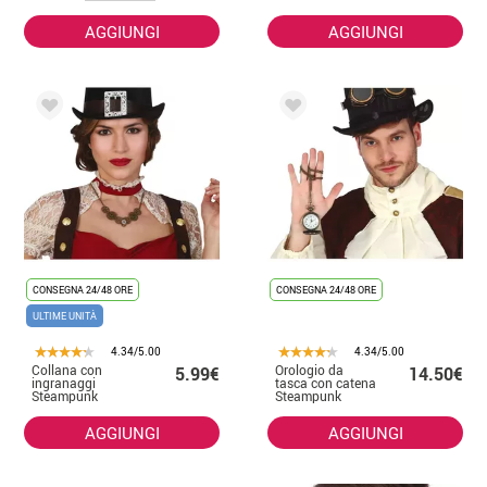
AGGIUNGI
AGGIUNGI
CONSEGNA 24/48 ORE
CONSEGNA 24/48 ORE
ULTIME UNITÀ
4.34/5.00
4.34/5.00
Collana con
Orologio da
5.99€
14.50€
ingranaggi
tasca con catena
Steampunk
Steampunk
AGGIUNGI
AGGIUNGI