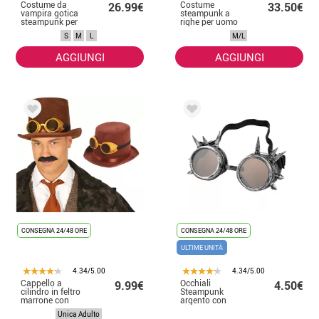
Costume da
Costume
26.99€
33.50€
vampira gotica
steampunk a
steampunk per
righe per uomo
donna
S
M
L
M/L
AGGIUNGI
AGGIUNGI
CONSEGNA 24/48 ORE
CONSEGNA 24/48 ORE
ULTIME UNITÀ
4.34/5.00
4.34/5.00
Cappello a
Occhiali
9.99€
4.50€
cilindro in feltro
Steampunk
marrone con
argento con
occhiali
punte
Unica Adulto