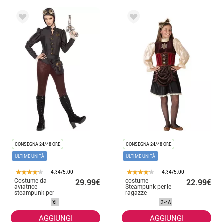
CONSEGNA 24/48 ORE
CONSEGNA 24/48 ORE
ULTIME UNITÀ
ULTIME UNITÀ
4.34/5.00
4.34/5.00
Costume da
costume
29.99€
22.99€
aviatrice
Steampunk per le
steampunk per
ragazze
donna
XL
3-4A
AGGIUNGI
AGGIUNGI