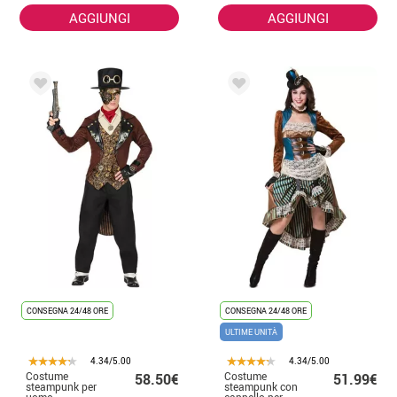
AGGIUNGI
AGGIUNGI
CONSEGNA 24/48 ORE
CONSEGNA 24/48 ORE
ULTIME UNITÀ
4.34/5.00
4.34/5.00
Costume
Costume
58.50€
51.99€
steampunk per
steampunk con
uomo
cappello per