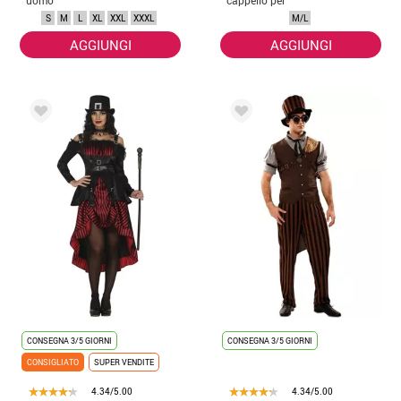
donna
S
M
L
XL
XXL
XXXL
M/L
AGGIUNGI
AGGIUNGI
CONSEGNA 3/5 GIORNI
CONSEGNA 3/5 GIORNI
CONSIGLIATO
SUPER VENDITE
4.34/5.00
4.34/5.00