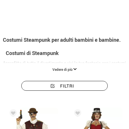
Inizio
Costumi
Costumi Steampunk
Costumi Steampunk per adulti bambini e bambine.
Costumi di Steampunk
Approfitta di tutto il divertimento e vivi la tua fantasia con i costumi
Steampunk che abbiamo a disposizione, abbiamo un'ampia varietà
Vedere di più
da combinare come più ti piace. Guarda il nostro catalogo dove
troverai la più grande varietà e sii al centro dell'attenzione ovunque
tu vada.
FILTRI
Sorprendi tutti con questi costumi, dalla strada per la tua festa, fino
a quando arrivi alla riunione. Scopri il nostro catalogo con la più
grande varietà di abbigliamento e accessori retrò futuristici e
fantascienza che daranno quel tocco originale di tendenza
Steampunk che stavi cercando.
Costume Steampunk