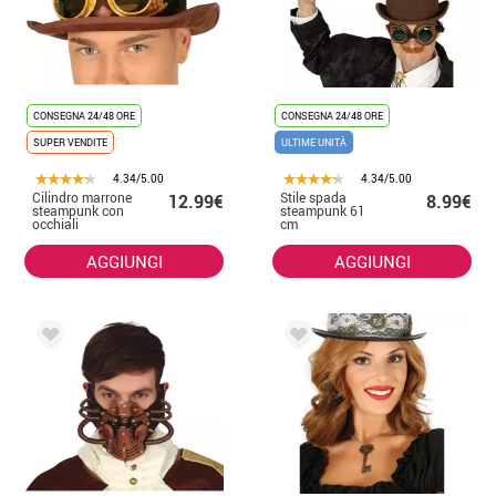
CONSEGNA 24/48 ORE
CONSEGNA 24/48 ORE
SUPER VENDITE
ULTIME UNITÀ
4.34/5.00
4.34/5.00
Cilindro marrone
Stile spada
12.99€
8.99€
steampunk con
steampunk 61
occhiali
cm
AGGIUNGI
AGGIUNGI