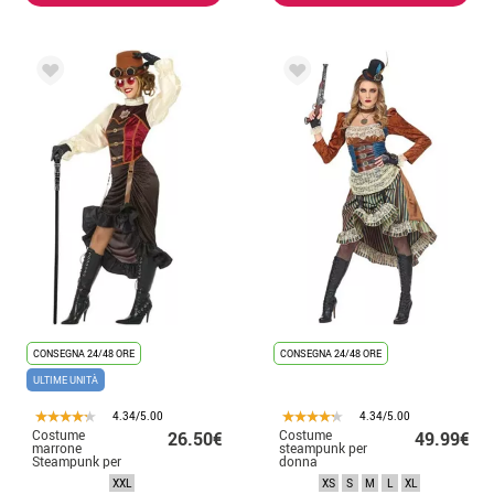
CONSEGNA 24/48 ORE
CONSEGNA 24/48 ORE
ULTIME UNITÀ
4.34/5.00
4.34/5.00
Costume
Costume
26.50€
49.99€
marrone
steampunk per
Steampunk per
donna
donna
XXL
XS
S
M
L
XL