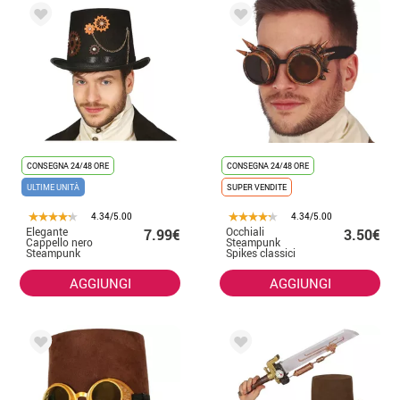
CONSEGNA 24/48 ORE
CONSEGNA 24/48 ORE
ULTIME UNITÀ
SUPER VENDITE
4.34/5.00
4.34/5.00
Elegante
Occhiali
7.99€
3.50€
Cappello nero
Steampunk
Steampunk
Spikes classici
per adulti
AGGIUNGI
AGGIUNGI