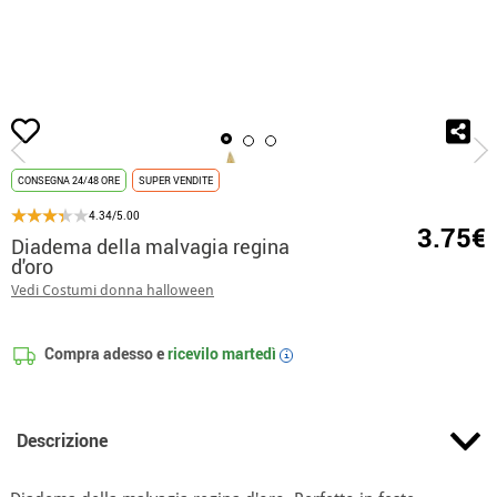
Inizio
Costumi
Disney
Costumi Malefica
Diadema della malvagia regi
CONSEGNA 24/48 ORE
SUPER VENDITE
4.34/5.00
3.75€
Diadema della malvagia regina
d'oro
Vedi Costumi donna halloween
Compra adesso e
ricevilo
martedì
i
Descrizione