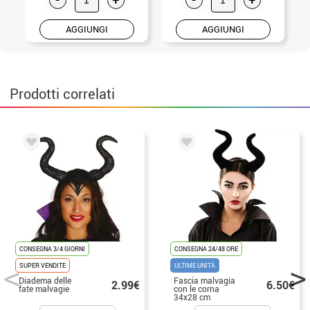
AGGIUNGI
AGGIUNGI
Prodotti correlati
CONSEGNA 3/4 GIORNI
CONSEGNA 24/48 ORE
SUPER VENDITE
ULTIME UNITÀ
Diadema delle
Fascia malvagia
2.99€
6.50€
fate malvagie
con le corna
34x28 cm