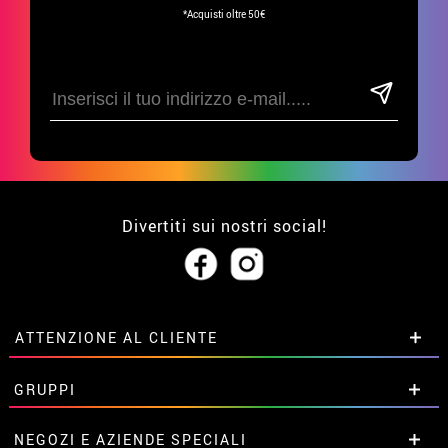
*Acquisti oltre 50€
Divertiti sui nostri social!
ATTENZIONE AL CLIENTE
• Su di noi
GRUPPI
• Condizioni di vendita
• Avviso legale
privacy
Sconti speciali per gruppi.
NEGOZI E AZIENDE SPECIALI