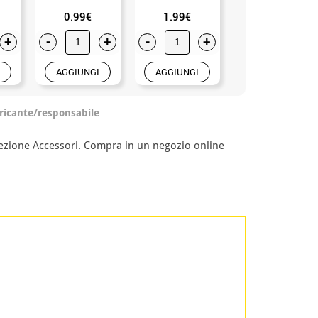
0.99€
1.99€
3.50€
+
-
+
-
+
-
+
AGGIUNGI
AGGIUNGI
AGGIUNGI
ricante/responsabile
 sezione Accessori. Compra in un negozio online