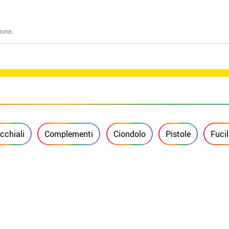
ione.
cchiali
Complementi
Ciondolo
Pistole
Fucil