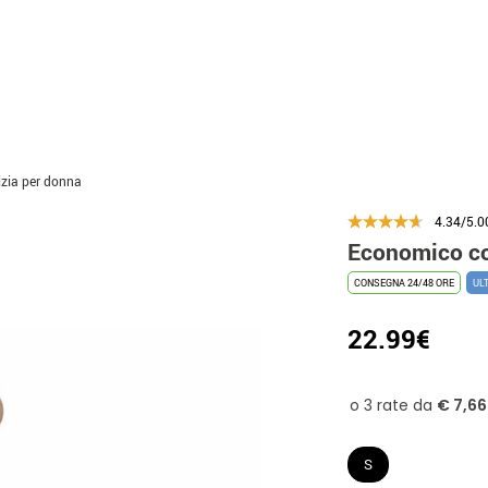
zia per donna
4.34/5.0
Economico co
CONSEGNA 24/48 ORE
UL
22.99€
S