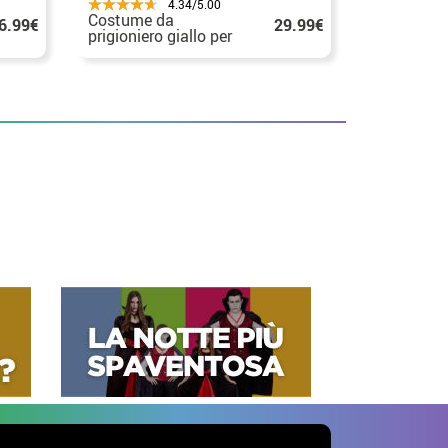
4.34/5.00
Costume da
Costume a
6.99€
29.99€
prigioniero giallo per
doppio pol
donna
ladro