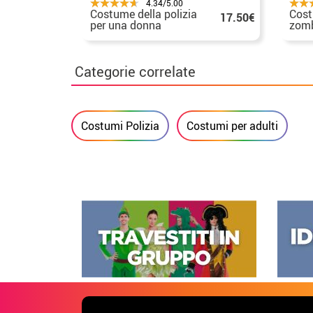
4.34/5.00
Costume della polizia
Cost
17.50€
per una donna
zomb
per 
Categorie correlate
Costumi Polizia
Costumi per adulti