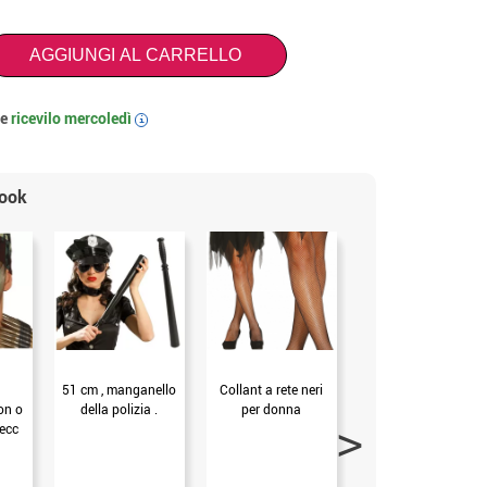
AGGIUNGI AL CARRELLO
 e
ricevilo
mercoledì
i
look
51 cm , manganello
Collant a rete neri
Targa di polizia
on o
della polizia .
per donna
appesa
 ecc