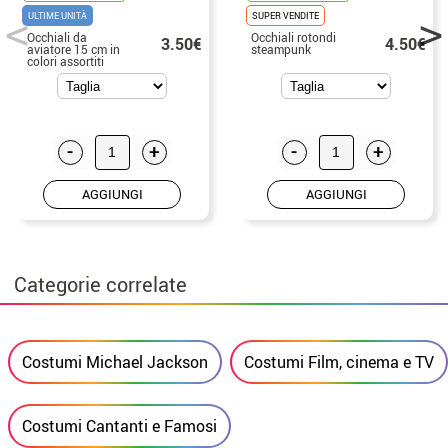
ULTIME UNITÀ
SUPER VENDITE
Occhiali da
Occhiali rotondi
3.50€
4.50€
aviatore 15 cm in
steampunk
colori assortiti
-
+
-
+
AGGIUNGI
AGGIUNGI
Categorie correlate
Costumi Michael Jackson
Costumi Film, cinema e TV
Costumi Cantanti e Famosi