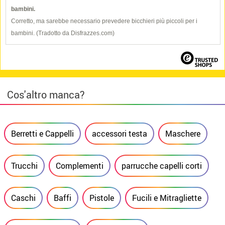
bambini.
Corretto, ma sarebbe necessario prevedere bicchieri più piccoli per i
bambini. (Tradotto da Disfrazzes.com)
Cos'altro manca?
Berretti e Cappelli
accessori testa
Maschere
Trucchi
Complementi
parrucche capelli corti
Caschi
Baffi
Pistole
Fucili e Mitragliette