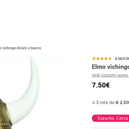
o vichingo dorato e bianco
4.34/5.0
Elmo vichingo
Vedi Costumi uomo v
7.50€
Esaurito. Cerca