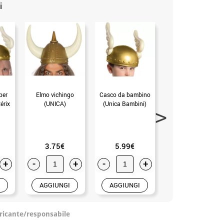
i
per
Elmo vichingo
Casco da bambino
Elmo vichingo con
érix
(UNICA)
(Unica Bambini)
corna e copri naso
per bambini
(mis.Unica)
3.75€
5.99€
8.50€
+
-
+
-
+
-
+
AGGIUNGI
AGGIUNGI
AGGIUNGI
ricante/responsabile