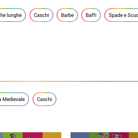
he lunghe
Caschi
Barbe
Baffi
Spade e Scud
a Medievale
Caschi