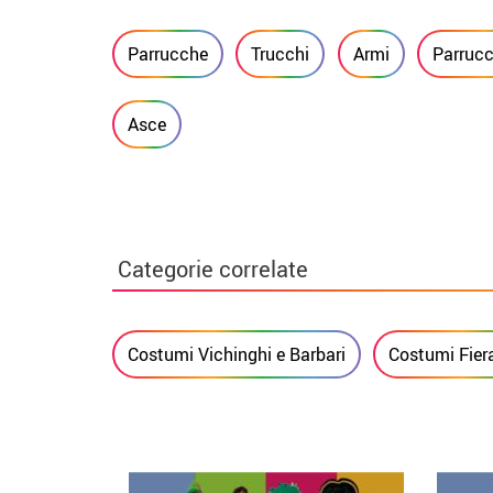
Parrucche
Trucchi
Armi
Parrucc
Asce
Categorie correlate
Costumi Vichinghi e Barbari
Costumi Fier