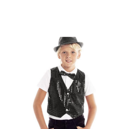
Inizio
Gilet, camicie e magliette
Gilet nero con paillettes per bambini