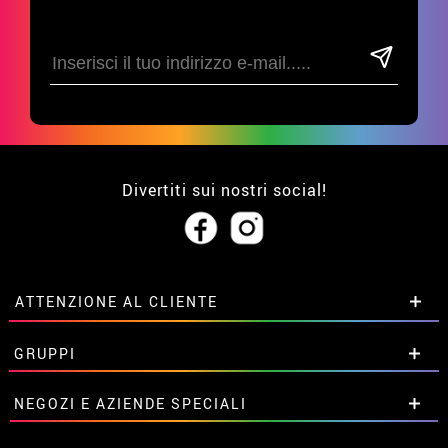
Divertiti sui nostri social!
ATTENZIONE AL CLIENTE
• Su di noi
GRUPPI
• Condizioni di vendita
• Avviso legale
privacy
Sconti speciali per gruppi.
NEGOZI E AZIENDE SPECIALI
• Attenzione al cliente
Contattaci qui
• Utilizzo dei cookies