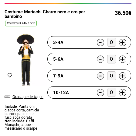
Costume Mariachi Charro nero e oro per
36.50€
bambino
CONSEGNA 24/48 ORE
-
+
3-4A
-
+
5-6A
-
+
7-9A
-
+
10-12A
Guida per le taglie
Include
: Pantaloni,
giacca corta, camicia
bianca, papillon e
fusciacca dorata
Non include
: Baffi
Mariachi, cappello
messicano o scarpe