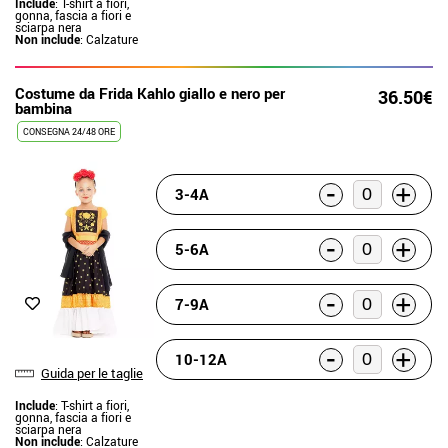
Include
: T-shirt a fiori,
gonna, fascia a fiori e
sciarpa nera
Non include
: Calzature
Costume da Frida Kahlo giallo e nero per
36.50€
bambina
CONSEGNA 24/48 ORE
-
+
3-4A
-
+
5-6A
-
+
7-9A
-
+
10-12A
Guida per le taglie
Include
: T-shirt a fiori,
gonna, fascia a fiori e
sciarpa nera
Non include
: Calzature