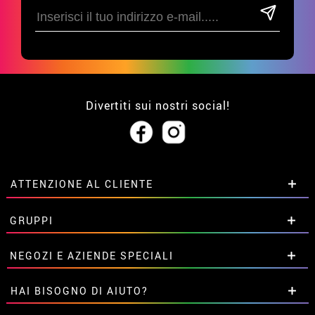
Divertiti sui nostri social!
ATTENZIONE AL CLIENTE
• Su di noi
GRUPPI
• Condizioni di vendita
• Avviso legale
privacy
Sconti speciali per gruppi.
NEGOZI E AZIENDE SPECIALI
• Attenzione al cliente
Contattaci qui
• Utilizzo dei cookies
Sconti speciali per gruppi.
HAI BISOGNO DI AIUTO?
•
Impostazioni dei cookie
Contattaci qui