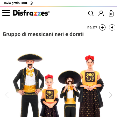
Invio gratis +80€
i
0
Inizio
Costumi
Costumi per gruppi
Frida Kahlo
Gruppo di messicani neri
116/277
Gruppo di messicani neri e dorati