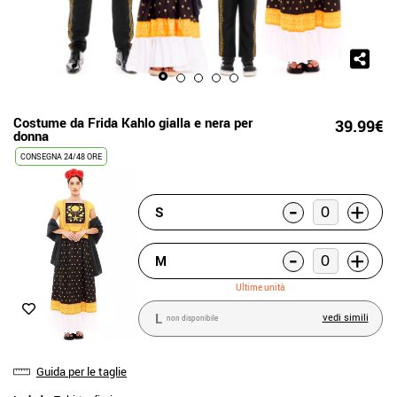
Costume da Frida Kahlo gialla e nera per
39.99€
donna
CONSEGNA 24/48 ORE
-
+
S
-
+
M
Ultime unità
L
vedi simili
non disponibile
Guida per le taglie