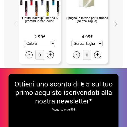
Liquid Makeup Liner da 6
Spugna in lattice per il trucco
Ventagli
grammi in vari colori
(Senza Taglia)
Giorn
2.99€
4.99€
-
+
-
+
-
Ottieni uno sconto di € 5 sul tuo
primo acquisto iscrivendoti alla
nostra newsletter*
*Acquisti oltre 50€