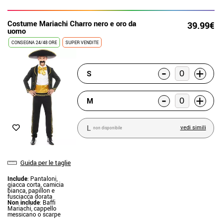
Costume Mariachi Charro nero e oro da
39.99€
uomo
CONSEGNA 24/48 ORE
SUPER VENDITE
-
+
S
-
+
M
L
vedi simili
non disponibile
Guida per le taglie
Include
: Pantaloni,
giacca corta, camicia
bianca, papillon e
fusciacca dorata
Non include
: Baffi
Mariachi, cappello
messicano o scarpe