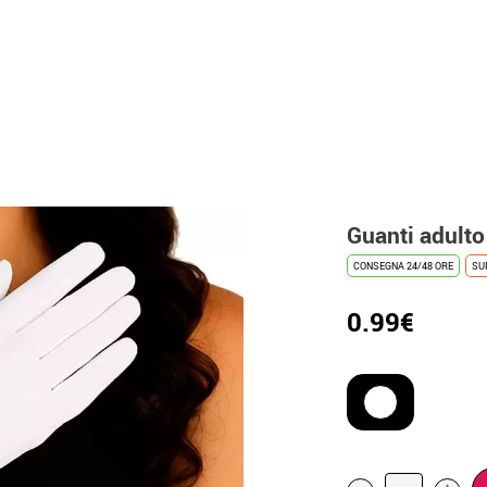
Guanti adulto 
CONSEGNA 24/48 ORE
SU
0.99€