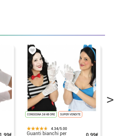
CONSEGNA 24/48 ORE
SUPER VENDITE
CONSEGNA 24/48
4.34/5.00
Guanti bianchi per
Guanti ros
1.99€
0.99€