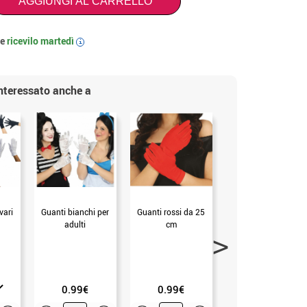
AGGIUNGI AL CARRELLO
 e
ricevilo
martedì
i
interessato anche a
vari
Guanti bianchi per
Guanti rossi da 25
Collant a rete neri
adulti
cm
per donna
0.99€
0.99€
1.99€