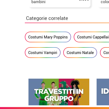
bambini
color
Categorie correlate
Costumi Mary Poppins
Costumi Cappella
Costumi Vampiri
Costumi Natale
Co