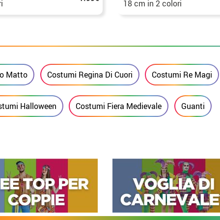
i
18 cm in 2 colori
io Matto
Costumi Regina Di Cuori
Costumi Re Magi
stumi Halloween
Costumi Fiera Medievale
Guanti