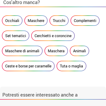
Cos'altro manca?
Occhiali
Maschere
Trucchi
Complementi
Set tematici
Cerchietti e coroncine
Maschere di animali
Maschera
Animali
Ceste e borse per caramelle
Tuta o maglia
Potresti essere interessato anche a