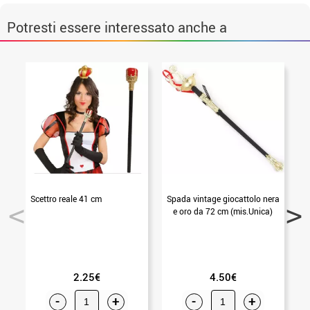
Potresti essere interessato anche a
Scettro reale 41 cm
Spada vintage giocattolo nera
e oro da 72 cm (mis.Unica)
2.25€
4.50€
-
+
-
+