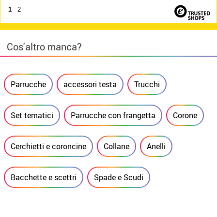
1
2
Cos'altro manca?
Parrucche
accessori testa
Trucchi
Set tematici
Parrucche con frangetta
Corone
Cerchietti e coroncine
Collane
Anelli
Bacchette e scettri
Spade e Scudi