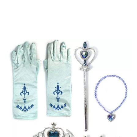
Inizio
Accessori
Set tematici
Kit principessa bambina blu: guanti, scettro, 