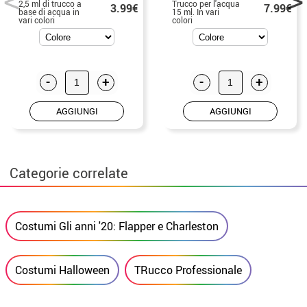
2,5 ml di trucco a
Trucco per l'acqua
3.99€
7.99€
base di acqua in
15 ml. In vari
vari colori
colori
-
+
-
+
AGGIUNGI
AGGIUNGI
Categorie correlate
Costumi Gli anni '20: Flapper e Charleston
Costumi Halloween
TRucco Professionale