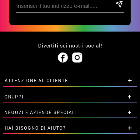
Divertiti sui nostri social!
ATTENZIONE AL CLIENTE
• Su di noi
GRUPPI
• Condizioni di vendita
• Avviso legale
privacy
Sconti speciali per gruppi.
NEGOZI E AZIENDE SPECIALI
• Attenzione al cliente
Contattaci qui
• Utilizzo dei cookies
Sconti speciali per gruppi.
HAI BISOGNO DI AIUTO?
•
Impostazioni dei cookie
Contattaci qui