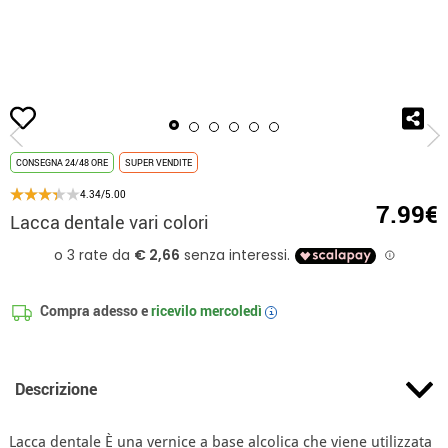
Inizio
Trucchi
TRucco Professionale
Lacca dentale vari colori
CONSEGNA 24/48 ORE
SUPER VENDITE
4.34/5.00
7.99€
Lacca dentale vari colori
Compra adesso e
ricevilo
mercoledì
i
Descrizione
Lacca dentale È una vernice a base alcolica che viene utilizzata