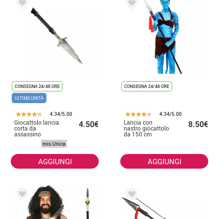
CONSEGNA 24/48 ORE
CONSEGNA 24/48 ORE
ULTIME UNITÀ
4.34/5.00
4.34/5.00
Giocattolo lancia
Lancia con
4.50€
8.50€
corta da
nastro giocattolo
assassino
da 150 cm
medievale
mis.Unica
52x19cm
AGGIUNGI
AGGIUNGI