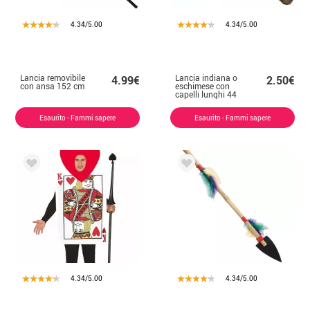
4.34/5.00
4.34/5.00
Lancia removibile
Lancia indiana o
4.99€
2.50€
con ansa 152 cm
eschimese con
capelli lunghi 44
cm
Esaurito - Fammi sapere
Esaurito - Fammi sapere
4.34/5.00
4.34/5.00