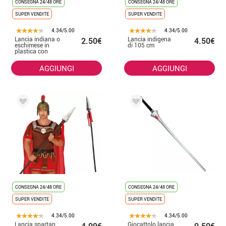
CONSEGNA 24/48 ORE
CONSEGNA 24/48 ORE
SUPER VENDITE
SUPER VENDITE
4.34/5.00
4.34/5.00
Lancia indiana o
Lancia indigena
2.50€
4.50€
eschimese in
di 105 cm
plastica con
capelli, 43 cm
AGGIUNGI
AGGIUNGI
CONSEGNA 24/48 ORE
CONSEGNA 24/48 ORE
SUPER VENDITE
SUPER VENDITE
4.34/5.00
4.34/5.00
Lancia spartan
Giocattolo lancia