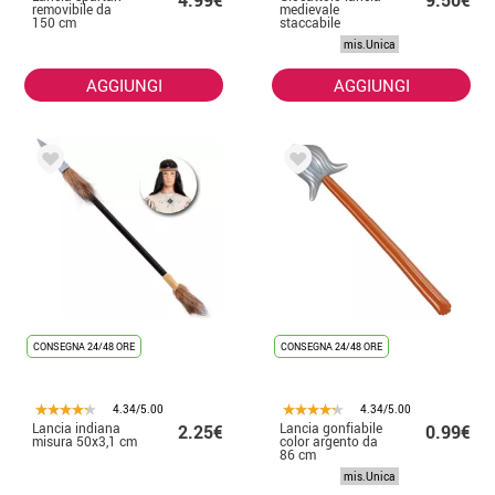
4.99€
9.50€
removibile da
medievale
150 cm
staccabile
120x10 cm
mis.Unica
AGGIUNGI
AGGIUNGI
CONSEGNA 24/48 ORE
CONSEGNA 24/48 ORE
4.34/5.00
4.34/5.00
Lancia indiana
Lancia gonfiabile
2.25€
0.99€
misura 50x3,1 cm
color argento da
86 cm
mis.Unica