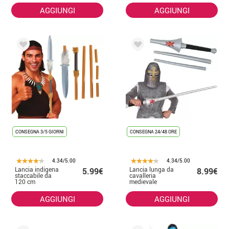
AGGIUNGI
AGGIUNGI
CONSEGNA 3/5 GIORNI
CONSEGNA 24/48 ORE
4.34/5.00
4.34/5.00
Lancia indigena
Lancia lunga da
5.99€
8.99€
staccabile da
cavalleria
120 cm
medievale
AGGIUNGI
AGGIUNGI