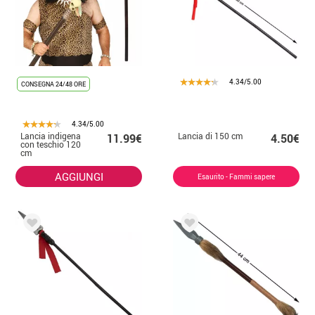
4.34/5.00
CONSEGNA 24/48 ORE
4.34/5.00
Lancia indigena
Lancia di 150 cm
11.99€
4.50€
con teschio 120
cm
AGGIUNGI
Esaurito - Fammi sapere