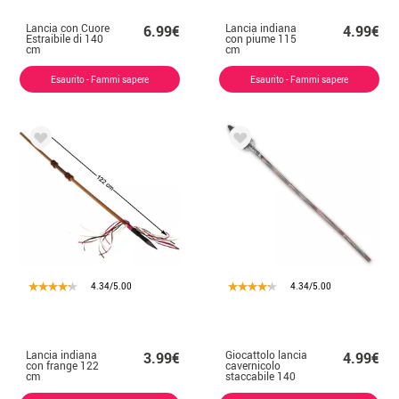
Lancia con Cuore
Lancia indiana
6.99€
4.99€
Estraibile di 140
con piume 115
cm
cm
Esaurito - Fammi sapere
Esaurito - Fammi sapere
4.34/5.00
4.34/5.00
Lancia indiana
Giocattolo lancia
3.99€
4.99€
con frange 122
cavernicolo
cm
staccabile 140
cm