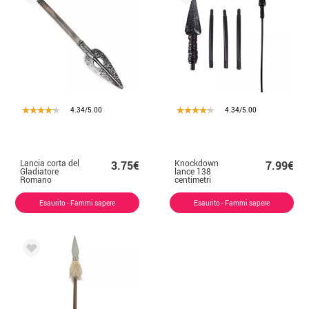
4.34/5.00
4.34/5.00
Lancia corta del
Knockdown
3.75€
7.99€
Gladiatore
lance 138
Romano
centimetri
giocattolo 68x19
cm
Esaurito - Fammi sapere
Esaurito - Fammi sapere