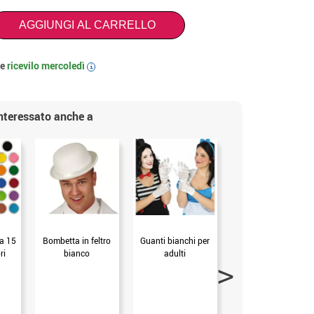
AGGIUNGI AL CARRELLO
 e
ricevilo
mercoledì
i
interessato anche a
ua 15
Bombetta in feltro
Guanti bianchi per
Parrucca uomo
ri
bianco
adulti
nero con frange