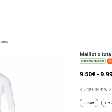
r uomo
Maillot o tut
CONSEGNA 24/48 ORE
CO
9.50€ - 9.9
S
9.50€
L
9.