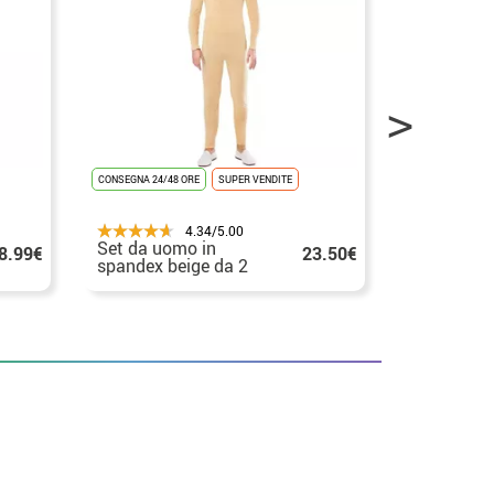
CONSEGNA 24/48 ORE
SUPER VENDITE
CONSEGNA 24/48
4.34/5.00
Set da uomo in
Body in s
8.99€
23.50€
spandex beige da 2
bianco da
pezzi
pezzi