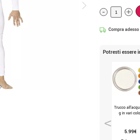
-
+
Compra adesso
Potresti essere 
Trucco all'acq
g in vari colo
5.99€