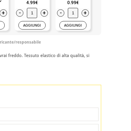
4.99€
0.99€
6.50€
+
-
+
-
+
-
+
AGGIUNGI
AGGIUNGI
AGGIUNGI
ricante/responsabile
ai freddo. Tessuto elastico di alta qualità, si