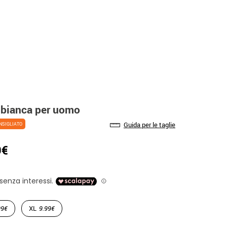
a bianca per uomo
Guida per le taglie
NSIGLIATO
9€
99€
XL
9.99€