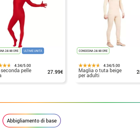
NA 24/48 ORE
ULTIME UNITÀ
CONSEGNA 24/48 ORE
4.34/5.00
4.34/5.00
 seconda pelle
Maglia o tuta beige
27.99€
2
a
per adulti
Abbigliamento di base