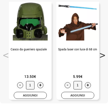
Casco da guerriero spaziale
Spada laser con luce di 68 cm
13.50€
5.99€
-
+
-
+
AGGIUNGI
AGGIUNGI