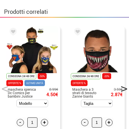
Prodotti correlati
CONSEGNA 24/48 ORE
-50%
CONSEGNA 24/48 ORE
-20%
OFFERTE %
ULTIME UNITÀ
OFFERTE %
8.99€
3.59€
maschera igienica
Maschera a 3
Dc Comics per
strati di tessuto
4.50€
2.87€
bambini Justice
Zanne Giants
League
adulti
-
+
-
+