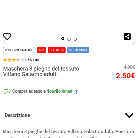
Inizio
Accessori
Maschera Prottetiva
Maschera 3 pieghe del tessuto Villa
CONSEGNA 24/48 ORE
-50%
OFFERTE %
ULTIME UNITÀ
4.34/5.00
4.99€
Maschera 3 pieghe del tessuto
Villano Galactic adulti
2.50€
Compra adesso e
ricevilo
lunedi
i
Descrizione
Maschera 3 pieghe del tessuto Villano Galactic adulti. Apertura