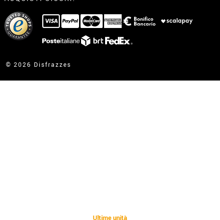
Ho gia realizzato l’ordine
Ho gia ricevuto l’ordine
contatto@disfrazzes.it
© 2026 Disfrazzes
Ultime unità