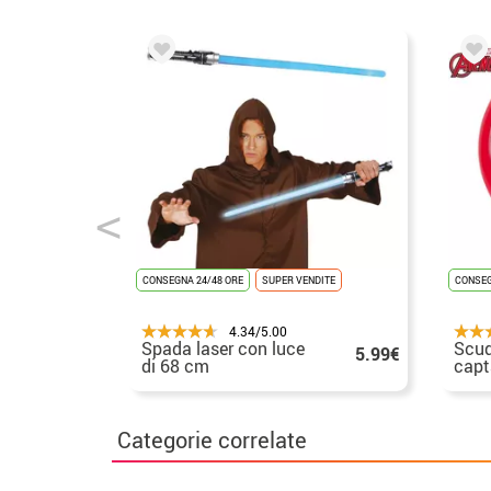
CONSEGNA 24/48 ORE
SUPER VENDITE
CONSEG
4.34/5.00
Spada laser con luce
Scud
5.99€
di 68 cm
capt
bamb
Categorie correlate