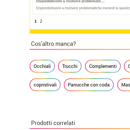
Disponibilissimi a risolvere problematic…
Disponibilissimi a risolvere problematiche inerenti la spediz
1
2
Cos'altro manca?
Occhiali
Trucchi
Complementi
copristivali
Parrucche con coda
Mas
Prodotti correlati