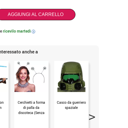
AGGIUNGI AL CARRELLO
 e
ricevilo
martedì
i
interessato anche a
con
Cerchietti a forma
Casco da guerriero
Pistola per bolle a
m
di palla da
spaziale
batteria con
discoteca (Senza
serbatoio da 33 cm
Taglia)
(mis.Unica)