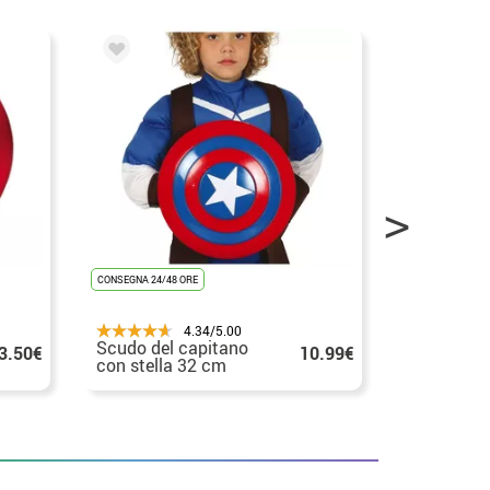
CONSEGNA 24/48 ORE
CONSEGNA 24/48
4.34/5.00
Scudo del capitano
Kit Capita
3.50€
10.99€
con stella 32 cm
Elmo, Pet
in scatola