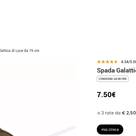
attica di Luce da 76 cm
4.34/5.0
Spada Galatti
CONSEGNA 24/48 ORE
7.50€
mis.Unica