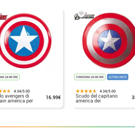
NA 24/48 ORE
CONSEGNA 24/48 ORE
ULTIME UNITÀ
4.34/5.00
4.34/5.00
o avengers di
Scudo del capitano
16.99€
3
ain america per
america dei
ini
vendicatori 62 cm per
gli adulti