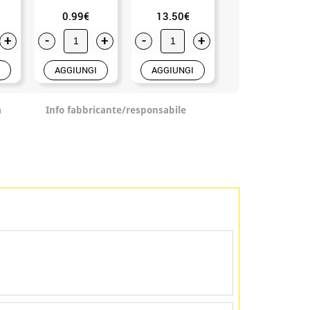
0.99€
13.50€
14.50€
+
-
+
-
+
-
+
AGGIUNGI
AGGIUNGI
AGGIUNGI
a
Info fabbricante/responsabile