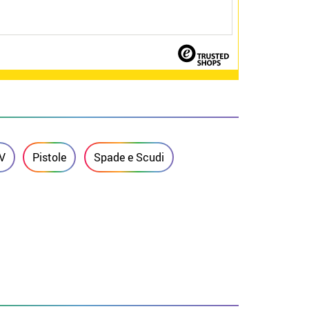
TV
Pistole
Spade e Scudi