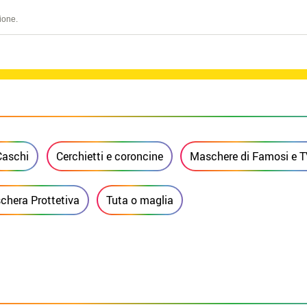
ione.
Caschi
Cerchietti e coroncine
Maschere di Famosi e 
chera Prottetiva
Tuta o maglia