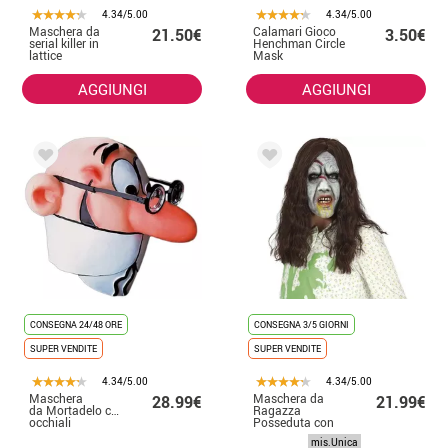
4.34/5.00
4.34/5.00
Maschera da
Calamari Gioco
21.50€
3.50€
serial killer in
Henchman Circle
lattice
Mask
AGGIUNGI
AGGIUNGI
CONSEGNA 24/48 ORE
CONSEGNA 3/5 GIORNI
SUPER VENDITE
SUPER VENDITE
4.34/5.00
4.34/5.00
Maschera
Maschera da
28.99€
21.99€
da Mortadelo con
Ragazza
occhiali
Posseduta con
capelli in lattice
mis.Unica