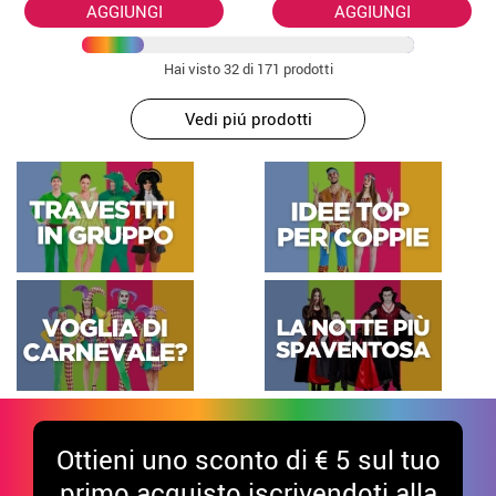
bambini
AGGIUNGI
AGGIUNGI
Hai visto
32
di 171 prodotti
Vedi piú prodotti
Ottieni uno sconto di € 5 sul tuo
primo acquisto iscrivendoti alla