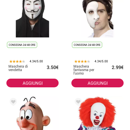
CONSEGNA 24/48 ORE
CONSEGNA 24/48 ORE
4.34/5.00
4.34/5.00
Maschera di
Maschera
3.50€
2.99€
vendetta
fantasma per
l'uomo
AGGIUNGI
AGGIUNGI