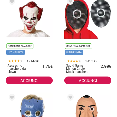
CONSEGNA 24/48 ORE
CONSEGNA 24/48 ORE
ULTIME UNITÀ
ULTIME UNITÀ
4.34/5.00
4.34/5.00
Assassino
Squid Game
1.75€
2.99€
maschera da
Minion Circle
clown
Mask maschera
per bambini in
PVC
AGGIUNGI
AGGIUNGI