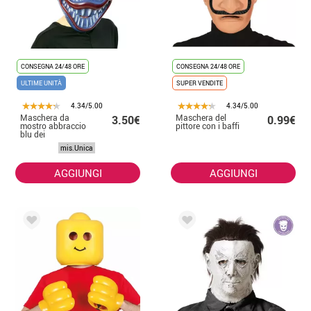
CONSEGNA 24/48 ORE
CONSEGNA 24/48 ORE
ULTIME UNITÀ
SUPER VENDITE
4.34/5.00
4.34/5.00
Maschera da
Maschera del
3.50€
0.99€
mostro abbraccio
pittore con i baffi
blu dei
videogiochi
mis.Unica
AGGIUNGI
AGGIUNGI