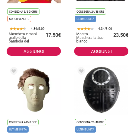
CONSEGNA 3/5 GIORNI
CONSEGNA 24/48 ORE
SUPER VENDITE
ULTIME UNITÀ
4.34/5.00
4.34/5.00
Maschera e mani
Mostro
17.50€
23.50€
gialle della
Maschera lattice
bambola del
bianco
giocattolo
AGGIUNGI
AGGIUNGI
CONSEGNA 24/48 ORE
CONSEGNA 24/48 ORE
ULTIME UNITÀ
ULTIME UNITÀ