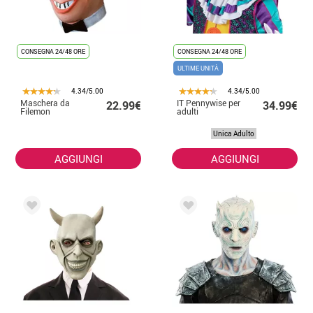
CONSEGNA 24/48 ORE
CONSEGNA 24/48 ORE
ULTIME UNITÀ
4.34/5.00
4.34/5.00
Maschera da
IT Pennywise per
22.99€
34.99€
Filemon
adulti
Unica Adulto
AGGIUNGI
AGGIUNGI