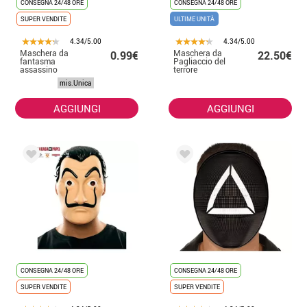
CONSEGNA 24/48 ORE
CONSEGNA 24/48 ORE
SUPER VENDITE
ULTIME UNITÀ
4.34/5.00
4.34/5.00
Maschera da
Maschera da
0.99€
22.50€
fantasma
Pagliaccio del
assassino
terrore
mis.Unica
AGGIUNGI
AGGIUNGI
CONSEGNA 24/48 ORE
CONSEGNA 24/48 ORE
SUPER VENDITE
SUPER VENDITE