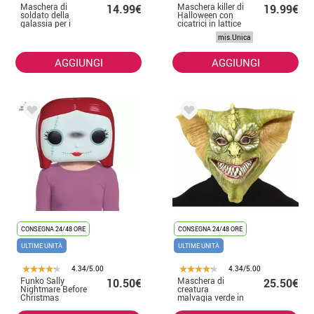
Maschera di
Maschera killer di
14.99€
19.99€
soldato della
Halloween con
galassia per i
cicatrici in lattice
bambini
mis.Unica
AGGIUNGI
AGGIUNGI
CONSEGNA 24/48 ORE
CONSEGNA 24/48 ORE
ULTIME UNITÀ
ULTIME UNITÀ
4.34/5.00
4.34/5.00
Funko Sally
Maschera di
10.50€
25.50€
Nightmare Before
creatura
Christmas
malvagia verde in
Maschera per
lattice