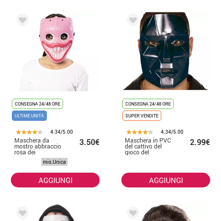
CONSEGNA 24/48 ORE
CONSEGNA 24/48 ORE
ULTIME UNITÀ
SUPER VENDITE
4.34/5.00
4.34/5.00
Maschera da
Maschera in PVC
3.50€
2.99€
mostro abbraccio
del cattivo del
rosa dei
gioco del
videogiochi
calamaro
mis.Unica
AGGIUNGI
AGGIUNGI