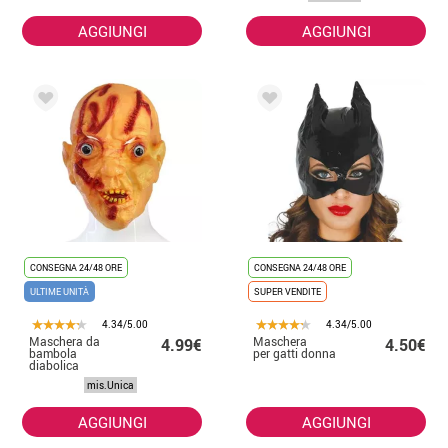
AGGIUNGI
AGGIUNGI
CONSEGNA 24/48 ORE
CONSEGNA 24/48 ORE
ULTIME UNITÀ
SUPER VENDITE
4.34/5.00
4.34/5.00
Maschera da
Maschera
4.99€
4.50€
bambola
per gatti donna
diabolica
mis.Unica
AGGIUNGI
AGGIUNGI