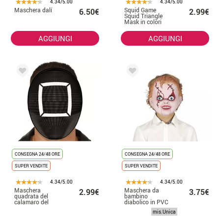
4.34/5.00
4.34/5.00
Maschera dalí
Squid Game
6.50€
2.99€
Squid Triangle
Mask in colori
assortiti PVC
AGGIUNGI
AGGIUNGI
CONSEGNA 24/48 ORE
CONSEGNA 24/48 ORE
SUPER VENDITE
SUPER VENDITE
4.34/5.00
4.34/5.00
Maschera
Maschera da
2.99€
3.75€
quadrata del
bambino
calamaro del
diabolico in PVC
gioco del
per bambini
mis.Unica
calamaro in PVC