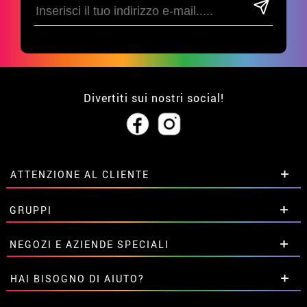
Divertiti sui nostri social!
ATTENZIONE AL CLIENTE
• Su di noi
GRUPPI
• Condizioni di vendita
• Avviso legale
privacy
Sconti speciali per gruppi.
NEGOZI E AZIENDE SPECIALI
• Attenzione al cliente
Contattaci qui
• Utilizzo dei cookies
Sconti speciali per gruppi.
HAI BISOGNO DI AIUTO?
•
Impostazioni dei cookie
Contattaci qui