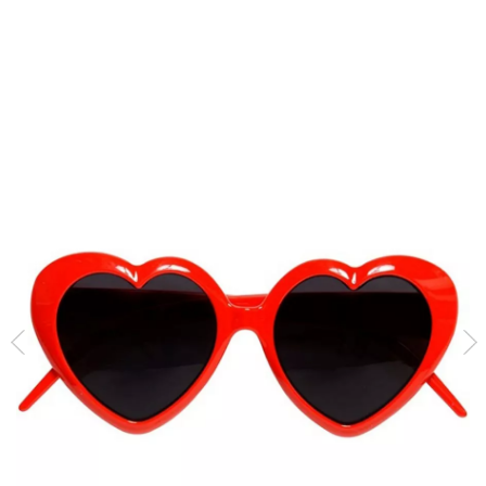
Inizio
Accessori
Occhiali
Occhiali divertenti
Occhiali a cuore rosso