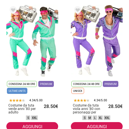
CONSEGNA 24/48 ORE
PREMIUM
CONSEGNA 24/48 ORE
PREMIUM
ULTIME UNITÀ
UNISEX
4.34/5.00
4.34/5.00
Costume da tuta
Costume da tuta
28.50€
28.50€
verde anni '80 per
viola anni '80 con
adulto
personaggi per
adulto
S
XXL
S
M
L
XL
XXL
AGGIUNGI
AGGIUNGI