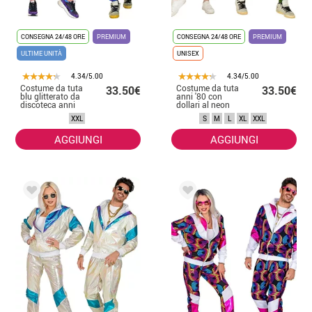
CONSEGNA 24/48 ORE
PREMIUM
CONSEGNA 24/48 ORE
PREMIUM
ULTIME UNITÀ
UNISEX
4.34/5.00
4.34/5.00
Costume da tuta
Costume da tuta
33.50€
33.50€
blu glitterato da
anni '80 con
discoteca anni
dollari al neon
'80 per adulto
per adulto
XXL
S
M
L
XL
XXL
AGGIUNGI
AGGIUNGI