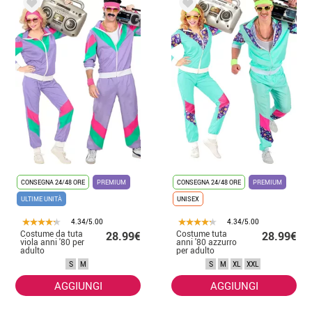
CONSEGNA 24/48 ORE
PREMIUM
CONSEGNA 24/48 ORE
PREMIUM
ULTIME UNITÀ
UNISEX
4.34/5.00
4.34/5.00
Costume da tuta
Costume tuta
28.99€
28.99€
viola anni '80 per
anni '80 azzurro
adulto
per adulto
S
M
S
M
XL
XXL
AGGIUNGI
AGGIUNGI