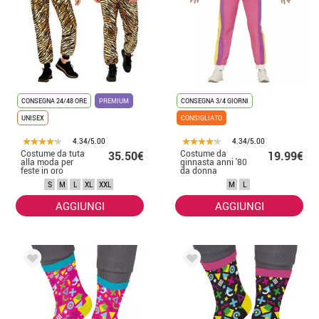
CONSEGNA 24/48 ORE
PREMIUM
CONSEGNA 3/4 GIORNI
UNISEX
CONSIGLIATO
4.34/5.00
4.34/5.00
Costume da tuta
Costume da
35.50€
19.99€
alla moda per
ginnasta anni '80
feste in oro
da donna
metallizzato per
S
M
L
XL
XXL
M
L
adulti
AGGIUNGI
AGGIUNGI