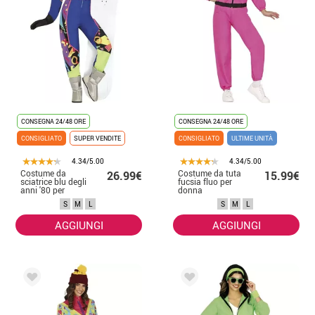
CONSEGNA 24/48 ORE
CONSEGNA 24/48 ORE
CONSIGLIATO
SUPER VENDITE
CONSIGLIATO
ULTIME UNITÀ
4.34/5.00
4.34/5.00
Costume da
Costume da tuta
26.99€
15.99€
sciatrice blu degli
fucsia fluo per
anni '80 per
donna
donna
S
M
L
S
M
L
AGGIUNGI
AGGIUNGI