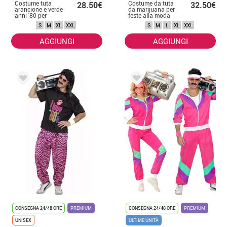
Costume tuta
Costume da tuta
28.50€
32.50€
arancione e verde
da marijuana per
anni '80 per
feste alla moda
adulto
per adulti
S
M
XL
XXL
S
M
L
XL
XXL
AGGIUNGI
AGGIUNGI
CONSEGNA 24/48 ORE
PREMIUM
CONSEGNA 24/48 ORE
PREMIUM
UNISEX
ULTIME UNITÀ