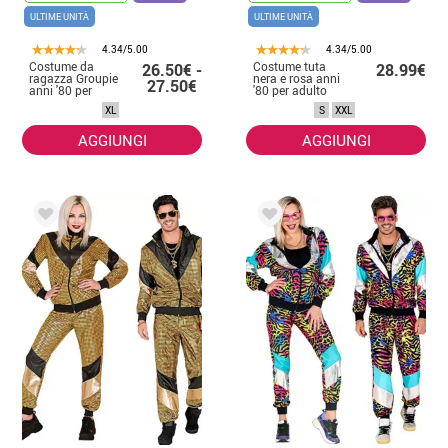
ULTIME UNITÀ
ULTIME UNITÀ
4.34/5.00
4.34/5.00
Costume da
Costume tuta
26.50€ -
28.99€
ragazza Groupie
nera e rosa anni
27.50€
anni '80 per
'80 per adulto
donna
XL
S
XXL
AGGIUNGI
AGGIUNGI