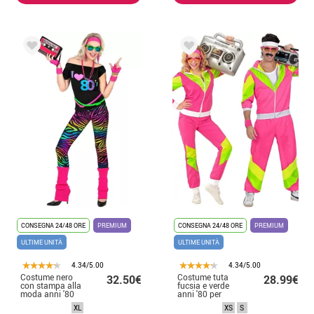
CONSEGNA 24/48 ORE
PREMIUM
CONSEGNA 24/48 ORE
PREMIUM
ULTIME UNITÀ
ULTIME UNITÀ
4.34/5.00
4.34/5.00
Costume nero
Costume tuta
32.50€
28.99€
con stampa alla
fucsia e verde
moda anni '80
anni '80 per
per donna
adulto
XL
XS
S