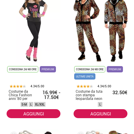
CONSEGNA 24/48 ORE
PREMIUM
CONSEGNA 24/48 ORE
PREMIUM
ULTIME UNITÀ
4.34/5.00
4.34/5.00
Costume da
Costume da tuta
16.99€ -
32.50€
Chica Fashion
con stampa
17.50€
anni '80 per
leopardata neon
donna
per adulto
S-M
L
XL/XXL
L
AGGIUNGI
AGGIUNGI