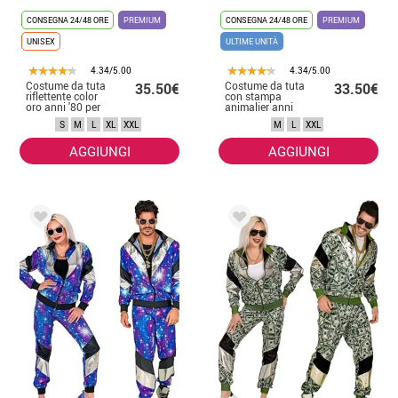
CONSEGNA 24/48 ORE
PREMIUM
CONSEGNA 24/48 ORE
PREMIUM
UNISEX
ULTIME UNITÀ
4.34/5.00
4.34/5.00
Costume da tuta
Costume da tuta
35.50€
33.50€
riflettente color
con stampa
oro anni '80 per
animalier anni
adulto
'80 multicolore
S
M
L
XL
XXL
M
L
XXL
neon per adulto
AGGIUNGI
AGGIUNGI