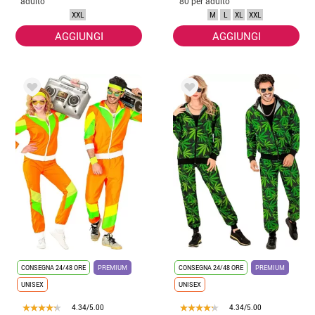
adulto
'80 per adulto
XXL
M
L
XL
XXL
AGGIUNGI
AGGIUNGI
CONSEGNA 24/48 ORE
PREMIUM
CONSEGNA 24/48 ORE
PREMIUM
UNISEX
UNISEX
4.34/5.00
4.34/5.00