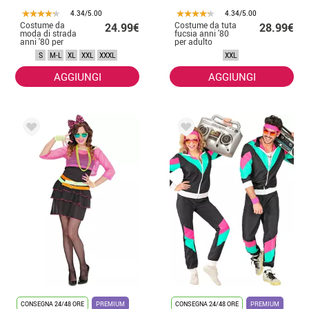
4.34/5.00
4.34/5.00
Costume da
Costume da tuta
24.99€
28.99€
moda di strada
fucsia anni '80
anni '80 per
per adulto
adulto
S
M-L
XL
XXL
XXXL
XXL
AGGIUNGI
AGGIUNGI
CONSEGNA 24/48 ORE
PREMIUM
CONSEGNA 24/48 ORE
PREMIUM