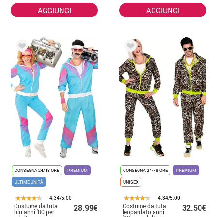
AGGIUNGI
AGGIUNGI
CONSEGNA 24/48 ORE
PREMIUM
CONSEGNA 24/48 ORE
PREMIUM
ULTIME UNITÀ
UNISEX
4.34/5.00
4.34/5.00
Costume da tuta
Costume da tuta
28.99€
32.50€
blu anni '80 per
leopardato anni