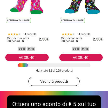
CONSEGNA 24/48 ORE
CONSEGNA 24/48 ORE
4.34/5.00
4.34/5.00
Calzini rosa anni
Calzini neri anni
2.50€
2.50€
'80 per adulti
'80 per adulti
36-40
44-46
36-40
44-46
AGGIUNGI
AGGIUNGI
Hai visto
32
di 229 prodotti
Vedi piú prodotti
Ottieni uno sconto di € 5 sul tuo