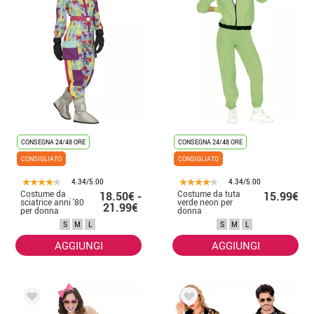
CONSEGNA 24/48 ORE
CONSEGNA 24/48 ORE
CONSIGLIATO
CONSIGLIATO
4.34/5.00
4.34/5.00
Costume da
Costume da tuta
18.50€ -
15.99€
sciatrice anni '80
verde neon per
21.99€
per donna
donna
S
M
L
S
M
L
AGGIUNGI
AGGIUNGI