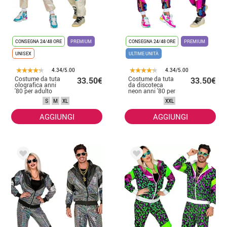
CONSEGNA 24/48 ORE
PREMIUM
CONSEGNA 24/48 ORE
PREMIUM
UNISEX
ULTIME UNITÀ
4.34/5.00
4.34/5.00
Costume da tuta
Costume da tuta
33.50€
33.50€
olografica anni
da discoteca
'80 per adulto
neon anni '80 per
adulto
S
M
XL
XXL
AGGIUNGI
AGGIUNGI