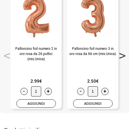
Palloncino foil numero 2 in
Palloncino foil numero 3 in
N
oro rosa da 26 pollici
oro rosa da 66 cm (mis.Unica)
(mis.Unica)
2.99€
2.50€
-
+
-
+
AGGIUNGI
AGGIUNGI