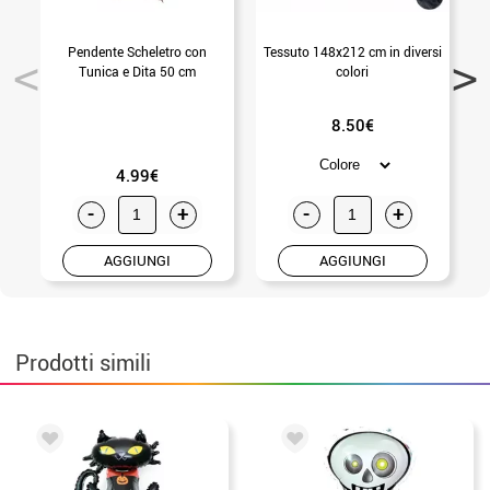
Pendente Scheletro con
Tessuto 148x212 cm in diversi
T
Tunica e Dita 50 cm
colori
8.50€
4.99€
-
+
-
+
AGGIUNGI
AGGIUNGI
Prodotti simili