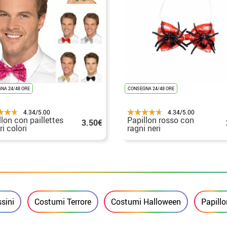
NA 24/48 ORE
CONSEGNA 24/48 ORE
4.34/5.00
4.34/5.00
llon con paillettes
Papillon rosso con
3.50€
ri colori
ragni neri
sini
Costumi Terrore
Costumi Halloween
Papillo