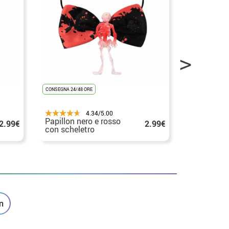
CONSEGNA 24/48 ORE
CONSEGNA 24/48
4.34/5.00
Papillon nero e rosso
Papillon 
2.99€
2.99€
con scheletro
scheletro
n