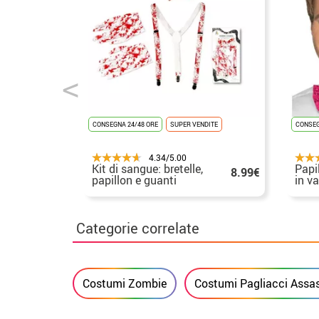
CONSEGNA 24/48 ORE
SUPER VENDITE
CONSEG
4.34/5.00
Kit di sangue: bretelle,
Papi
8.99€
papillon e guanti
in va
Categorie correlate
Costumi Zombie
Costumi Pagliacci Assas