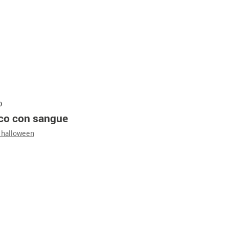
0
nco con sangue
 halloween