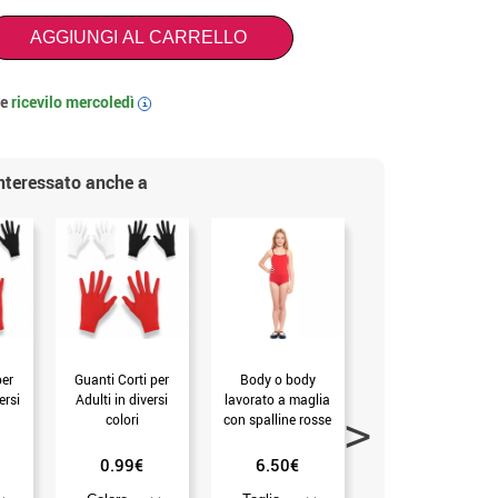
AGGIUNGI AL CARRELLO
 e
ricevilo
mercoledì
i
interessato anche a
per
Guanti Corti per
Body o body
Leggings rossi
ersi
Adulti in diversi
lavorato a maglia
metallizzati per
colori
con spalline rosse
bambina
per ragazza
0.99€
6.50€
5.99€