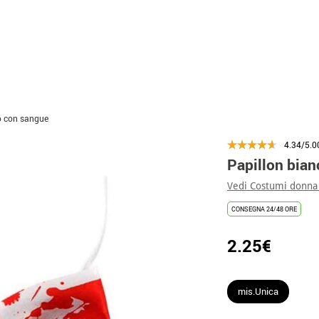
o con sangue
4.34/5.0
Papillon bia
Vedi Costumi donna
CONSEGNA 24/48 ORE
2.25€
mis.Unica