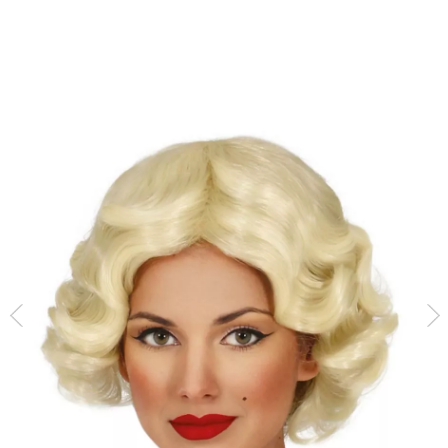
Inizio
Accessori
Parrucche
parrucche capelli corti
Parrucca da star di