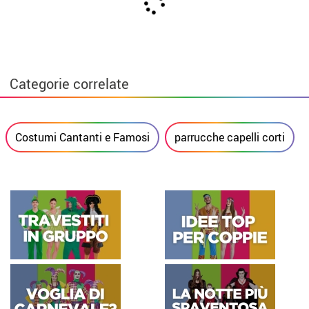
Categorie correlate
Costumi Cantanti e Famosi
parrucche capelli corti