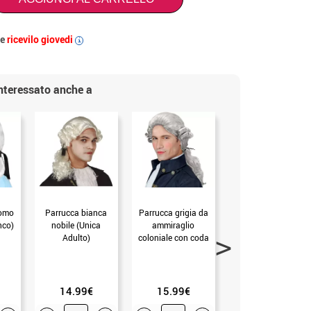
 e
ricevilo giovedi
i
interessato anche a
uomo
Parrucca bianca
Parrucca grigia da
Parrucca di epoca
nco)
nobile (Unica
ammiraglio
bionda per adulti
Adulto)
coloniale con coda
(Unica Adulto)
di cavallo boxata
(Unica Adulto)
14.99€
15.99€
9.99€