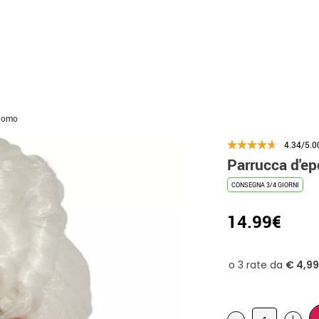
 uomo
4.34/5.0
Parrucca d'e
CONSEGNA 3/4 GIORNI
14.99€
-