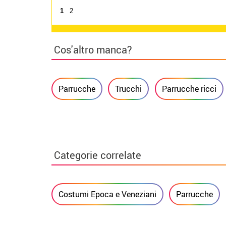
1
2
Cos'altro manca?
Parrucche
Trucchi
Parrucche ricci
Categorie correlate
Costumi Epoca e Veneziani
Parrucche