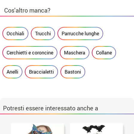
Cos'altro manca?
Occhiali
Trucchi
Parrucche lunghe
Cerchietti e coroncine
Maschera
Collane
Anelli
Braccialetti
Bastoni
Potresti essere interessato anche a