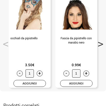
occhiali da pipistrello
Fascia da pipistrello con
Z
marabù nero
3.50€
0.99€
-
+
-
+
AGGIUNGI
AGGIUNGI
Prodotti correlati