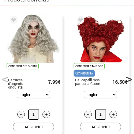
CONSEGNA 3/5 GIORNI
CONSEGNA 24/48 ORE
ULTIME UNITÀ
Parrucca
Dai capelli rossi
7.99€
16.50€
d'argento
parrucca Cuore
ondulata
-
+
-
+
AGGIUNGI
AGGIUNGI