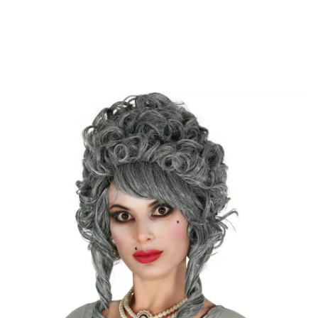
Inizio
Accessori
Parrucche
Parrucche ricci
Parrucca grigio marquise