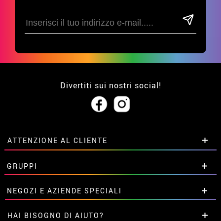
Divertiti sui nostri social!
ATTENZIONE AL CLIENTE
• Su di noi
GRUPPI
• Condizioni di vendita
• Avviso legale
privacy
Sconti speciali per gruppi.
NEGOZI E AZIENDE SPECIALI
• Attenzione al cliente
Contattaci qui
• Utilizzo dei cookies
Sconti speciali per gruppi.
HAI BISOGNO DI AIUTO?