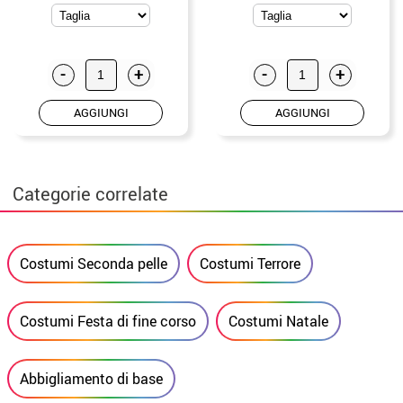
-
+
-
+
AGGIUNGI
AGGIUNGI
Categorie correlate
Costumi Seconda pelle
Costumi Terrore
Costumi Festa di fine corso
Costumi Natale
Abbigliamento di base