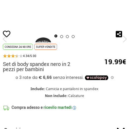
Inizio
Abbigliamento di base
Set di body spandex nero in 2 pezzi per bambini
CONSEGNA 24/48 ORE
SUPER VENDITE
4.34/5.00
19.99€
Set di body spandex nero in 2
pezzi per bambini
Include
: Camicia e pantaloni in spandex
Non include
: Calzature
Compra adesso e
ricevilo
martedì
i