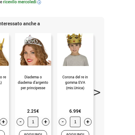
 e
ricevilo
mercoledì
i
interessato anche a
o re
Diadema o
Corona del re in
6 corone
A)
diadema d'argento
gomma EVA
olografiche dorate
per principesse
(mis.Unica)
di cartone di 7 cm
(UNICA)
(mis.Unica)
2.25€
6.99€
2.99€
+
-
+
-
+
-
+
AGGIUNGI
AGGIUNGI
AGGIUNGI