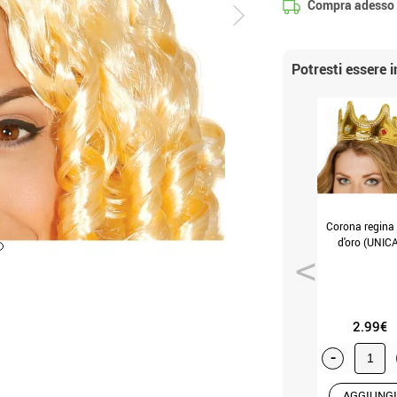
Compra adesso
Potresti essere 
Corona regina 
d'oro (UNIC
2.99€
-
AGGIUNGI