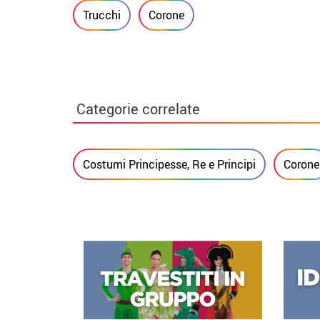
Trucchi
Corone
Categorie correlate
Costumi Principesse, Re e Principi
Corone