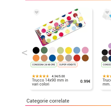
CONSEGNA 24/48 ORE
SUPER VENDITE
CONSEG
4.34/5.00
Trucco 14x90 mm in
Truc
0.99€
vari colori
mm. 
Categorie correlate