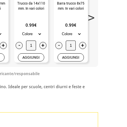
 mm
Trucco da 14x110
Barra trucco 8x75
Makeup bar alpino
i
mm. In vari colori
mm. In vari colori
in vari colori
0.99€
0.99€
0.99€
+
-
+
-
+
-
+
AGGIUNGI
AGGIUNGI
AGGIUNGI
ricante/responsabile
o. Ideale per scuole, centri diurni e feste e