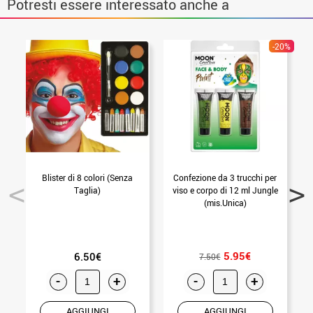
Potresti essere interessato anche a
-20%
Blister di 8 colori (Senza
Confezione da 3 trucchi per
B
Taglia)
viso e corpo di 12 ml Jungle
(mis.Unica)
5.95€
6.50€
7.50€
-
+
-
+
AGGIUNGI
AGGIUNGI