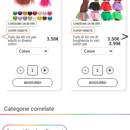
CONSEGNA 24/48 ORE
CONSEGNA 24/48 ORE
SUPER VENDITE
SUPER VENDITE
Tutù da 40 cm per
Tutù di 30 cm di
3.50€
3.50€ -
adulti in diversi
lunghezza in vari
3.99€
colori
colori per
bambine
-
+
-
+
AGGIUNGI
AGGIUNGI
Categorie correlate