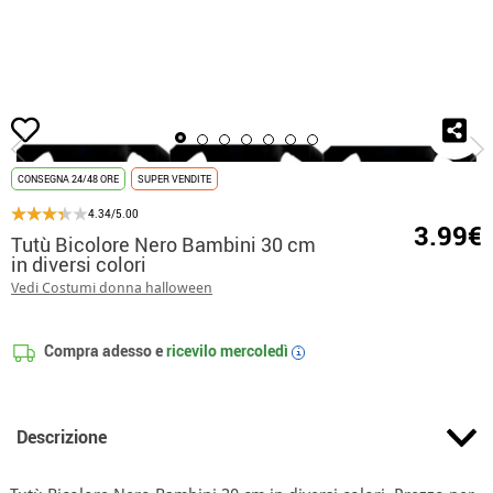
Inizio
Tutú e coulotte
Tutù Bicolore Nero Bambini 30 cm in diversi colori
CONSEGNA 24/48 ORE
SUPER VENDITE
4.34/5.00
3.99€
Tutù Bicolore Nero Bambini 30 cm
in diversi colori
Vedi Costumi donna halloween
Compra adesso e
ricevilo
mercoledì
i
Descrizione