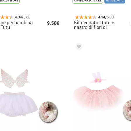
NA 24/48 ORE
CONSEGNA 24/48 ORE
ULTIME UNITÀ
4.34/5.00
4.34/5.00
Ape per bambina:
Kit neonato : tutù e
9.50€
e Tutu
nastro di fiori di
camelia