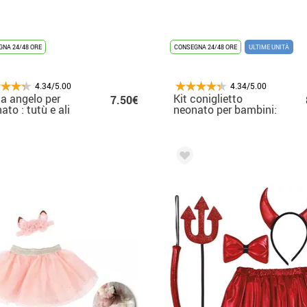
NA 24/48 ORE
CONSEGNA 24/48 ORE
ULTIME UNITÀ
4.34/5.00
4.34/5.00
da angelo per
Kit coniglietto
7.50€
ato : tutù e ali
neonato per bambini:
tutù e nastrino per le
orecchie