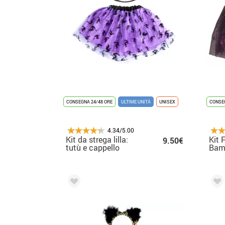
CONSEGNA 24/48 ORE
ULTIME UNITÀ
UNISEX
CONSEG
4.34/5.00
Kit da strega lilla:
Kit 
9.50€
tutù e cappello
Bamb
Cerc