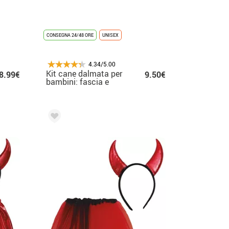
CONSEGNA 24/48 ORE
UNISEX
4.34/5.00
Kit cane dalmata per
8.99€
9.50€
bambini: fascia e
tutù