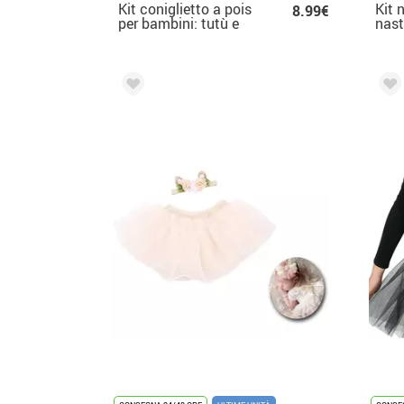
Kit coniglietto a pois
Kit 
8.99€
per bambini: tutù e
nast
fascia per capelli
fucs