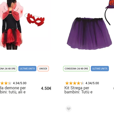
NA 24/48 ORE
ULTIME UNITÀ
UNISEX
CONSEGNA 24/48 ORE
ULTIME UNITÀ
4.34/5.00
4.34/5.00
da demone per
Kit Strega per
4.50€
ini: tutù, ali e
bambini: Tutù e
chera
Cerchietto 30 cm