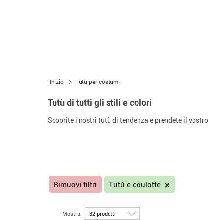
Inizio
Tutù per costumi
Tutù di tutti gli stili e colori
Scoprite i nostri tutù di tendenza e prendete il vostro
Rimuovi filtri
Tutú e coulotte
Mostra: