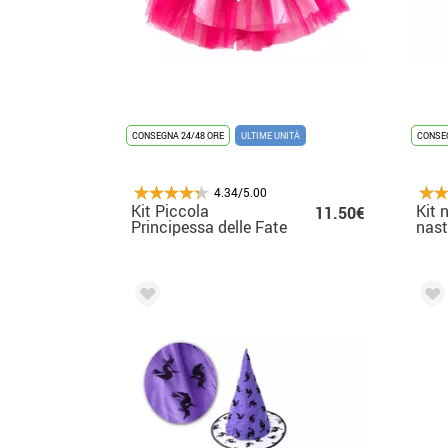
CONSEGNA 24/48 ORE
ULTIME UNITÀ
CONSEG
4.34/5.00
Kit Piccola
Kit 
11.50€
Principessa delle Fate
nast
Fucsia per Bambina:
orec
Tutù, Tiara e
Bacchetta