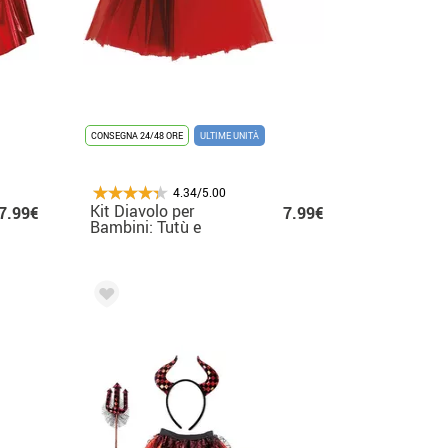
CONSEGNA 24/48 ORE
ULTIME UNITÀ
4.34/5.00
Kit Diavolo per
7.99€
7.99€
Bambini: Tutù e
Cerchietto 30 cm