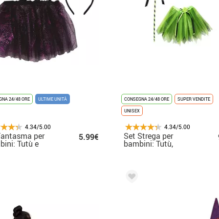
NA 24/48 ORE
ULTIME UNITÀ
CONSEGNA 24/48 ORE
SUPER VENDITE
UNISEX
4.34/5.00
4.34/5.00
Fantasma per
Set Strega per
5.99€
ini: Tutù e
bambini: Tutù,
hietto 30 cm
Maschera e Mini
Scopa