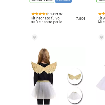
CONSEGNA 24/48 ORE
ULTIME UNITÀ
CONSEG
4.34/5.00
Kit neonato fulvo :
Kit 
7.50€
tutù e nastro per le
Ali 
orecchie