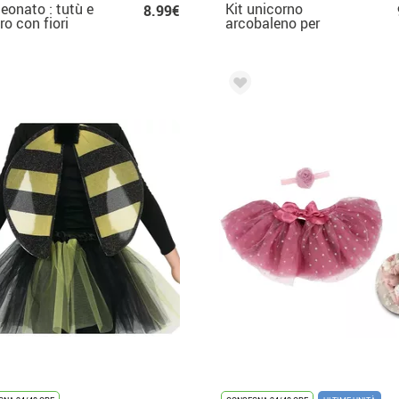
neonato : tutù e
Kit unicorno
8.99€
ro con fiori
arcobaleno per
ia
bambini: cerchietto,
ali e tutù