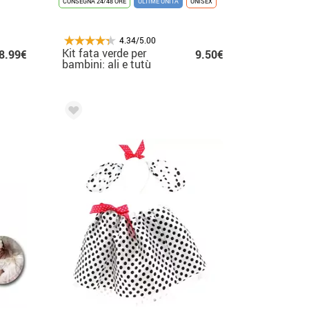
CONSEGNA 24/48 ORE
ULTIME UNITÀ
UNISEX
4.34/5.00
Kit fata verde per
8.99€
9.50€
bambini: ali e tutù