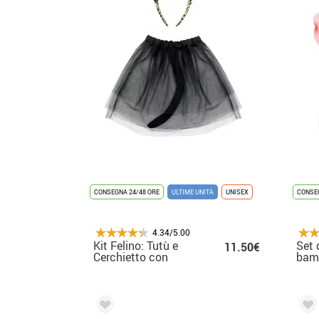
CONSEGNA 24/48 ORE
ULTIME UNITÀ
UNISEX
CONSEG
4.34/5.00
Kit Felino: Tutù e
Set 
11.50€
Cerchietto con
bamb
orecchie
mas