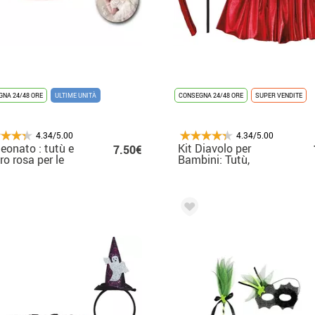
NA 24/48 ORE
ULTIME UNITÀ
CONSEGNA 24/48 ORE
SUPER VENDITE
4.34/5.00
4.34/5.00
neonato : tutù e
Kit Diavolo per
7.50€
ro rosa per le
Bambini: Tutù,
chie
Cerchietto, Papillon,
Coda e Tridente 30
cm