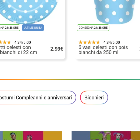
NA 24/48 ORE
ULTIME UNITÀ
CONSEGNA 24/48 ORE
4.34/5.00
4.34/5.00
tti celesti con
6 vasi celesti con pois
2.99€
 bianchi di 22 cm
bianchi da 250 ml
ostumi Compleanni e anniversari
Bicchieri