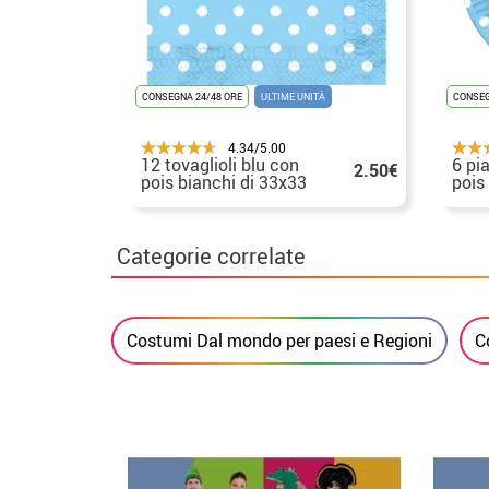
CONSEGNA 24/48 ORE
ULTIME UNITÀ
CONSEG
4.34/5.00
12 tovaglioli blu con
6 pia
2.50€
pois bianchi di 33x33
pois
cm
Categorie correlate
Costumi Dal mondo per paesi e Regioni
C