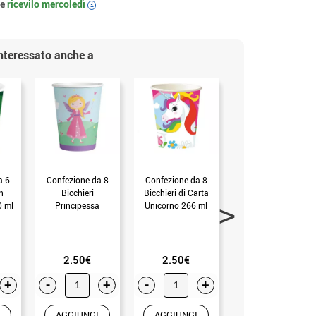
 e
ricevilo
mercoledì
i
interessato anche a
a 6
Confezione da 8
Confezione da 8
Confezione da 6
n
Bicchieri
Bicchieri di Carta
Bicchieri Oro e
0 ml
Principessa
Unicorno 266 ml
Rosa da 240 ml (9
a)
Medievale in
(mis.Unica)
cm) (mis.Unica)
Cartone da 250 ml
(mis.Unica)
2.50€
2.50€
1.99€
+
-
+
-
+
-
+
AGGIUNGI
AGGIUNGI
AGGIUNGI