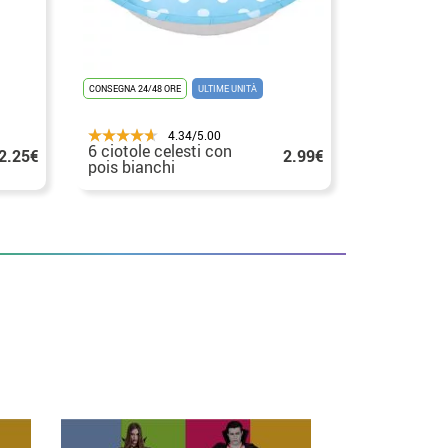
CONSEGNA 24/48 ORE
ULTIME UNITÀ
4.34/5.00
6 ciotole celesti con
2.25€
2.99€
pois bianchi