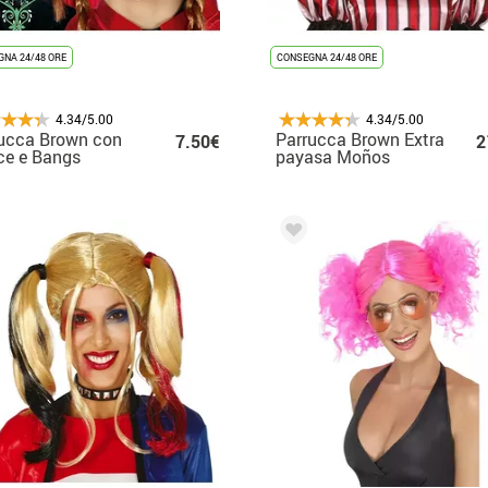
NA 24/48 ORE
CONSEGNA 24/48 ORE
4.34/5.00
4.34/5.00
ucca Brown con
Parrucca Brown Extra
7.50€
2
ce e Bangs
payasa Moños