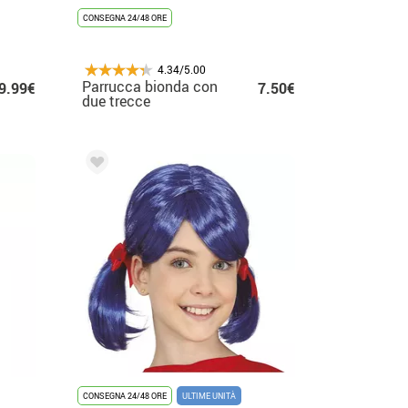
CONSEGNA 24/48 ORE
4.34/5.00
Parrucca bionda con
9.99€
7.50€
due trecce
CONSEGNA 24/48 ORE
ULTIME UNITÀ