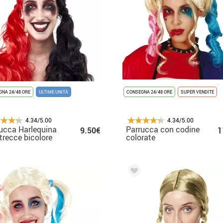
NA 24/48 ORE
ULTIME UNITÀ
CONSEGNA 24/48 ORE
SUPER VENDITE
4.34/5.00
4.34/5.00
ucca Harlequina
Parrucca con codine
9.50€
1
trecce bicolore
colorate
adulto