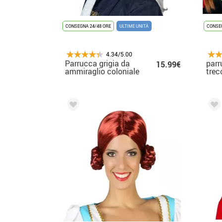
CONSEGNA 24/48 ORE
ULTIME UNITÀ
CONSEG
4.34/5.00
Parrucca grigia da
parr
15.99€
ammiraglio coloniale
trec
con coda di cavallo
boxata