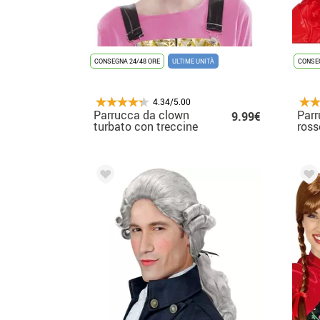
CONSEGNA 24/48 ORE
ULTIME UNITÀ
CONSEG
4.34/5.00
Parrucca da clown
Parr
9.99€
turbato con treccine
ross