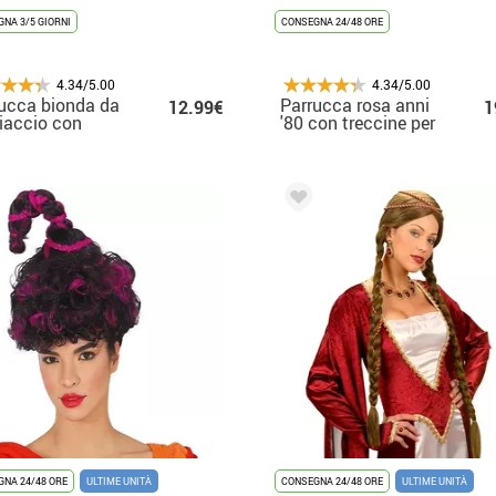
NA 3/5 GIORNI
CONSEGNA 24/48 ORE
4.34/5.00
4.34/5.00
ucca bionda da
Parrucca rosa anni
12.99€
1
iaccio con
'80 con treccine per
ne
donna
NA 24/48 ORE
ULTIME UNITÀ
CONSEGNA 24/48 ORE
ULTIME UNITÀ