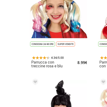
CONSEGNA 24/48 ORE
SUPER VENDITE
CONSEG
4.34/5.00
Parrucca con
Parr
8.99€
treccine rosa e blu
con 
per bambini
per 