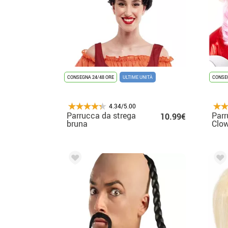
CONSEGNA 24/48 ORE
ULTIME UNITÀ
CONSEG
4.34/5.00
Parrucca da strega
Parr
10.99€
bruna
Clow