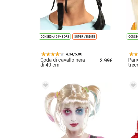
CONSEGNA 24/48 ORE
SUPER VENDITE
CONSEG
4.34/5.00
Coda di cavallo nera
Parr
2.99€
di 40 cm
trec
adul