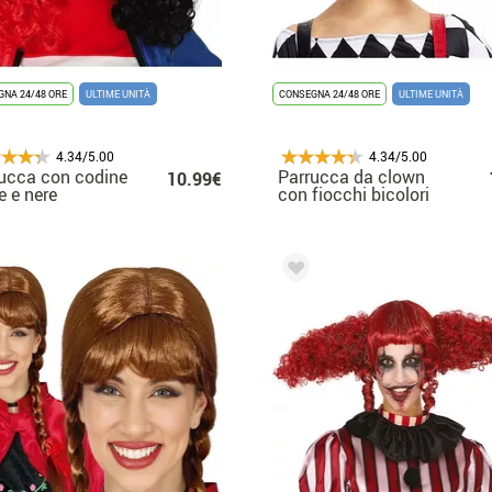
NA 24/48 ORE
ULTIME UNITÀ
CONSEGNA 24/48 ORE
ULTIME UNITÀ
4.34/5.00
4.34/5.00
ucca con codine
Parrucca da clown
10.99€
e e nere
con fiocchi bicolori