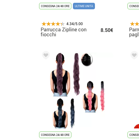
CONSEGNA 24/48 ORE
ULTIME UNITÀ
CONSEG
4.34/5.00
Parrucca Zipline con
Parr
8.50€
fiocchi
pagl
codi
CONSEGNA 24/48 ORE
CONSEG