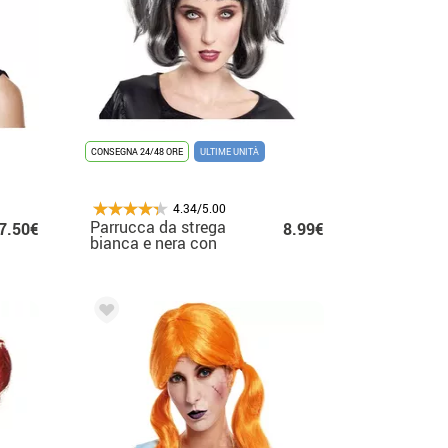
CONSEGNA 24/48 ORE
ULTIME UNITÀ
4.34/5.00
Parrucca da strega
7.50€
8.99€
bianca e nera con
trecce