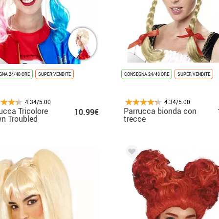
NA 24/48 ORE
SUPER VENDITE
CONSEGNA 24/48 ORE
SUPER VENDITE
4.34/5.00
4.34/5.00
ucca Tricolore
Parrucca bionda con
10.99€
n Troubled
trecce