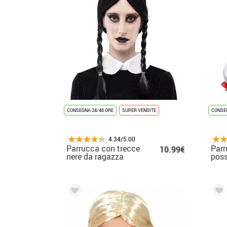
CONSEGNA 24/48 ORE
SUPER VENDITE
CONSEG
4.34/5.00
Parrucca con trecce
Par
10.99€
nere da ragazza
pos
sinistra