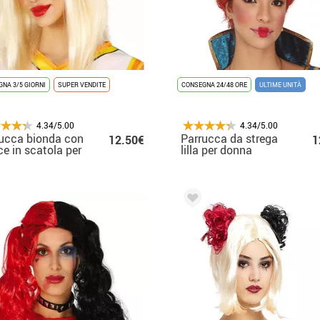
NA 3/5 GIORNI
SUPER VENDITE
CONSEGNA 24/48 ORE
ULTIME UNITÀ
4.34/5.00
4.34/5.00
ucca bionda con
Parrucca da strega
12.50€
1
ce in scatola per
lilla per donna
ti