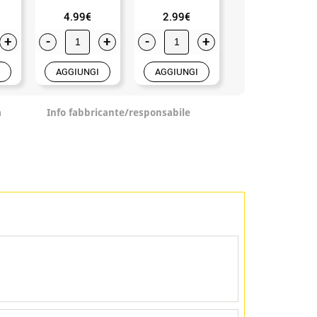
4.99€
2.99€
2.99€
+
-
+
-
+
-
+
AGGIUNGI
AGGIUNGI
AGGIUNGI
a
Info fabbricante/responsabile