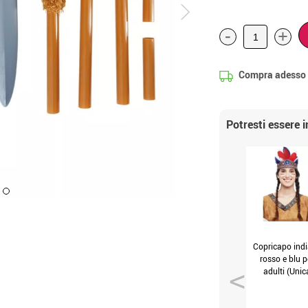
-
+
Compra adesso
Potresti essere 
Copricapo ind
rosso e blu p
adulti (Unic
Adulto)