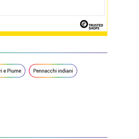
ri e Piume
Pennacchi indiani