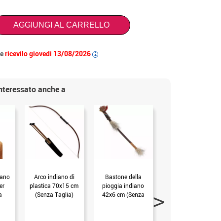
AGGIUNGI AL CARRELLO
 e
ricevilo giovedi 13/08/2026
i
interessato anche a
iano
Arco indiano di
Bastone della
Coltello indiano in
er
plastica 70x15 cm
pioggia indiano
plastica, 30x5,5 cm
a
(Senza Taglia)
42x6 cm (Senza
(Senza Taglia)
Taglia)