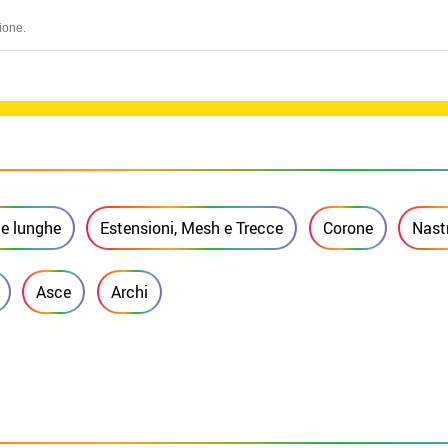
ione.
e lunghe
Estensioni, Mesh e Trecce
Corone
Nast
Asce
Archi