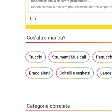
Disponibilissimi a risolvere problematic…
Disponibilissimi a risolvere problematiche inerenti la spediz
1
2
Cos'altro manca?
Trucchi
Strumenti Musicali
Parrucch
Braccialetti
Coltelli e seghetti
Lance
Categorie correlate