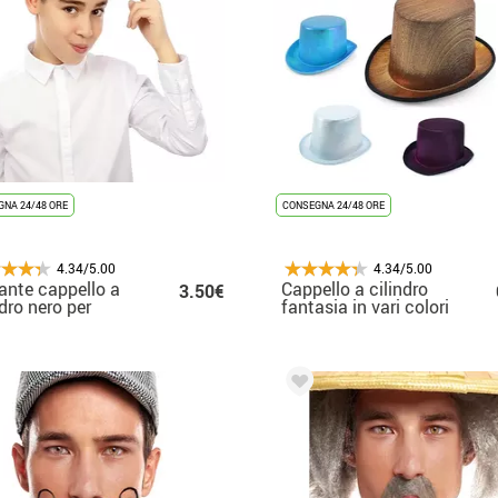
NA 24/48 ORE
CONSEGNA 24/48 ORE
4.34/5.00
4.34/5.00
ante cappello a
Cappello a cilindro
3.50€
ndro nero per
fantasia in vari colori
bini 25x22x10
per adulto