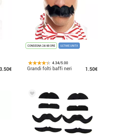
CONSEGNA 24/48 ORE
ULTIME UNITÀ
4.34/5.00
Grandi folti baffi neri
3.50€
1.50€