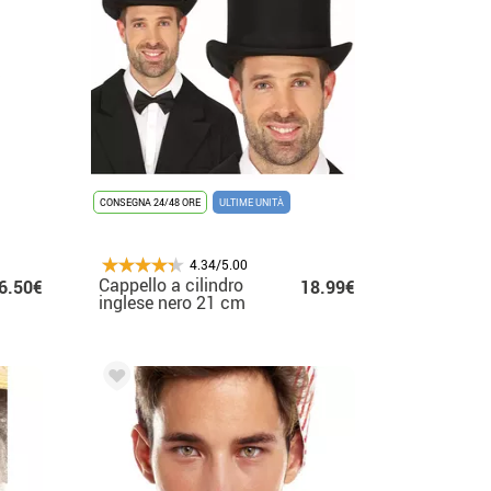
CONSEGNA 24/48 ORE
ULTIME UNITÀ
4.34/5.00
Cappello a cilindro
6.50€
18.99€
inglese nero 21 cm
adulto