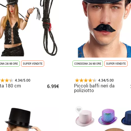
NA 24/48 ORE
SUPER VENDITE
CONSEGNA 24/48 ORE
SUPER VENDITE
4.34/5.00
4.34/5.00
ta 180 cm
Piccoli baffi neri da
6.99€
poliziotto