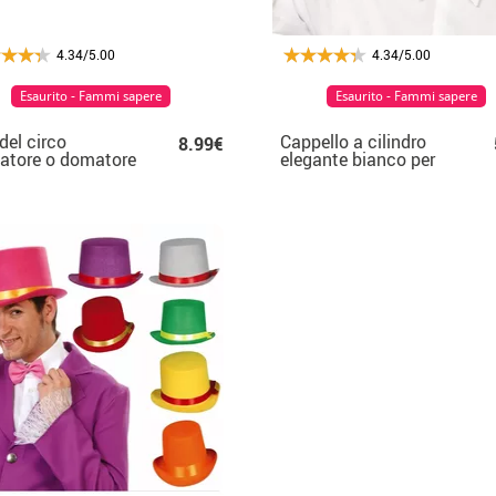
4.34/5.00
4.34/5.00
Esaurito - Fammi sapere
Esaurito - Fammi sapere
del circo
Cappello a cilindro
8.99€
atore o domatore
elegante bianco per
ta
adulto 31x26x12 cm