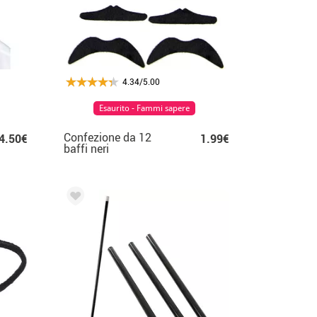
4.34/5.00
Esaurito - Fammi sapere
Confezione da 12
4.50€
1.99€
baffi neri