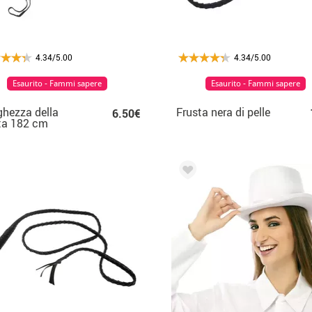
4.34/5.00
4.34/5.00
Esaurito - Fammi sapere
Esaurito - Fammi sapere
hezza della
Frusta nera di pelle
6.50€
ta 182 cm