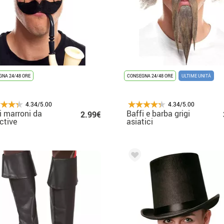
NA 24/48 ORE
CONSEGNA 24/48 ORE
ULTIME UNITÀ
4.34/5.00
4.34/5.00
i marroni da
Baffi e barba grigi
2.99€
ctive
asiatici