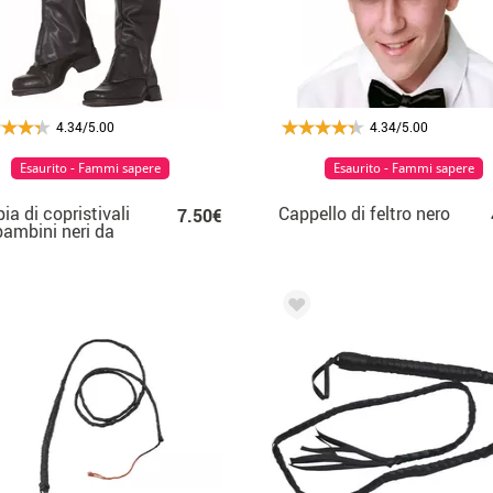
4.34/5.00
4.34/5.00
Esaurito - Fammi sapere
Esaurito - Fammi sapere
ia di copristivali
Cappello di feltro nero
7.50€
bambini neri da
cm