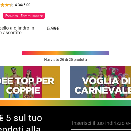
4.34/5.00
Esaurito - Fammi sapere
ello a cilindro in
5.99€
ro assortito
Hai visto
26
di 26 prodotti
€ 5 sul tuo
ndoti alla