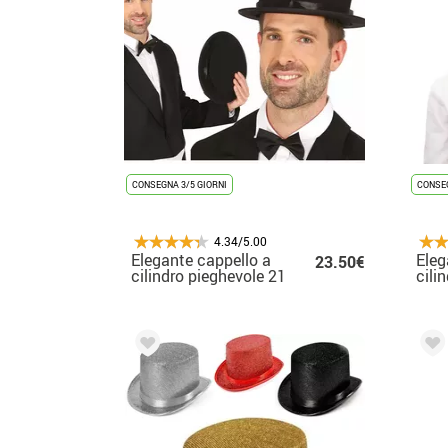
CONSEGNA 3/5 GIORNI
CONSEG
4.34/5.00
Elegante cappello a
Eleg
23.50€
cilindro pieghevole 21
cili
cm adulto
bam
cm