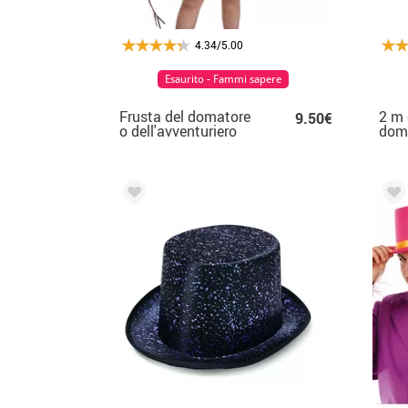
4.34/5.00
Esaurito - Fammi sapere
Frusta del domatore
2 m 
9.50€
o dell'avventuriero
dom
frus