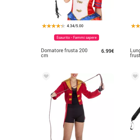
4.34/5.00
Esaurito - Fammi sapere
Domatore frusta 200
Lung
6.99€
cm
frus