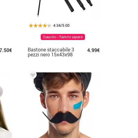
4.34/5.00
Esaurito - Fammi sapere
Bastone staccabile 3
7.50€
4.99€
pezzi nero 15x43x98
cm