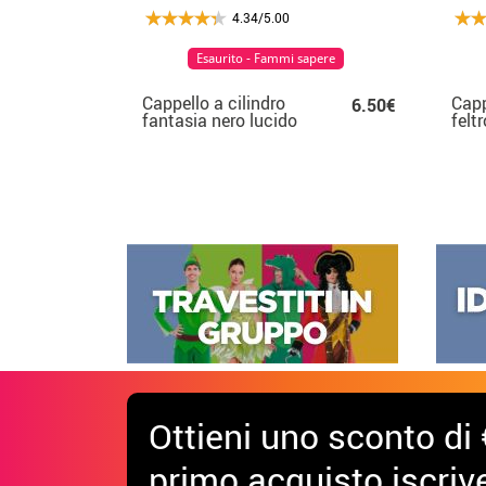
4.34/5.00
Esaurito - Fammi sapere
Cappello a cilindro
Capp
6.50€
fantasia nero lucido
felt
per adulto
Ottieni uno sconto di 
primo acquisto iscrive