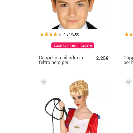
4.34/5.00
Esaurito - Fammi sapere
Cappello a cilindro in
Copp
2.25€
feltro nero per
per 
bambini
50 