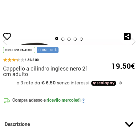
Inizio
Accessori
Berretti e Cappelli
Cilindri
Cappello a cilindro ingles
CONSEGNA 24/48 ORE
ULTIME UNITÀ
4.34/5.00
19.50€
Cappello a cilindro inglese nero 21
cm adulto
Compra adesso e
ricevilo
mercoledì
i
Descrizione