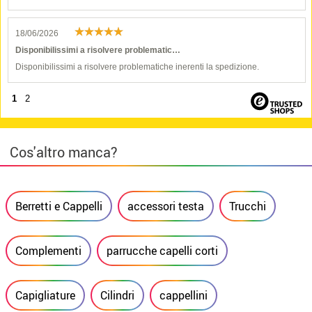
18/06/2026
Disponibilissimi a risolvere problematic…
Disponibilissimi a risolvere problematiche inerenti la spedizione.
1
2
Cos'altro manca?
Berretti e Cappelli
accessori testa
Trucchi
Complementi
parrucche capelli corti
Capigliature
Cilindri
cappellini