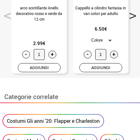
arco scintillante Anello
Cappello a cilindro fantasia in
C
decorativo rosso e verde da
vari colori per adulto
12 cm
6.50€
2.99€
-
+
-
+
AGGIUNGI
AGGIUNGI
Categorie correlate
Costumi Gli anni '20: Flapper e Charleston