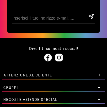
Divertiti sui nostri social!
ATTENZIONE AL CLIENTE
• Su di noi
GRUPPI
• Condizioni di vendita
• Avviso legale
privacy
Sconti speciali per gruppi.
NEGOZI E AZIENDE SPECIALI
• Attenzione al cliente
Contattaci qui