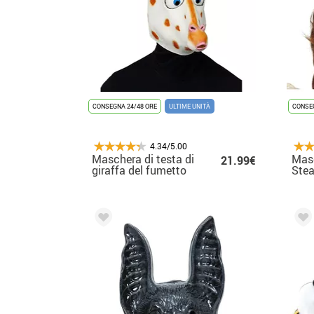
CONSEGNA 24/48 ORE
ULTIME UNITÀ
CONSEG
4.34/5.00
Maschera di testa di
Masc
21.99€
giraffa del fumetto
Ste
con i capelli