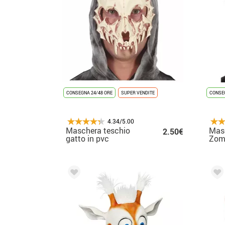
CONSEGNA 24/48 ORE
SUPER VENDITE
CONSEG
4.34/5.00
Maschera teschio
Mas
2.50€
gatto in pvc
Zom