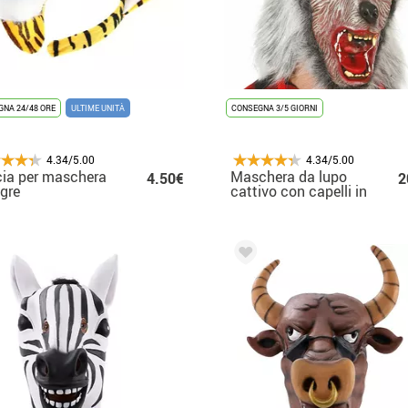
NA 24/48 ORE
ULTIME UNITÀ
CONSEGNA 3/5 GIORNI
4.34/5.00
4.34/5.00
ia per maschera
Maschera da lupo
4.50€
2
igre
cattivo con capelli in
lattice