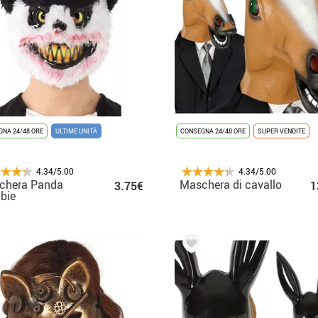
NA 24/48 ORE
ULTIME UNITÀ
CONSEGNA 24/48 ORE
SUPER VENDITE
4.34/5.00
4.34/5.00
chera Panda
Maschera di cavallo
3.75€
1
bie