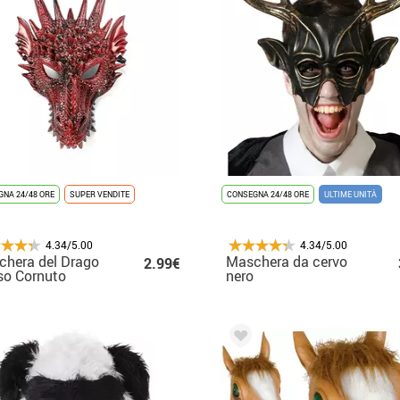
NA 24/48 ORE
SUPER VENDITE
CONSEGNA 24/48 ORE
ULTIME UNITÀ
4.34/5.00
4.34/5.00
hera del Drago
Maschera da cervo
2.99€
so Cornuto
nero