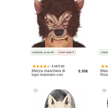
CONSEGNA 24/48 ORE
SUPER VENDITE
CONSEG
4.34/5.00
Mezza maschera di
Masc
9.99€
lupo mannaro con
Ros
capelli in lattice