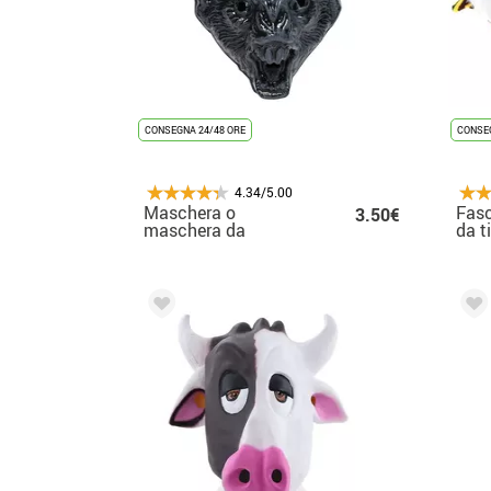
CONSEGNA 24/48 ORE
CONSEG
4.34/5.00
Maschera o
Fasc
3.50€
maschera da
da t
pipistrello in plastica