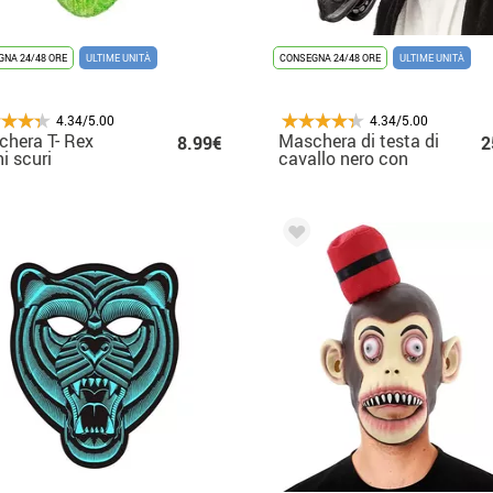
NA 24/48 ORE
ULTIME UNITÀ
CONSEGNA 24/48 ORE
ULTIME UNITÀ
4.34/5.00
4.34/5.00
hera T- Rex
Maschera di testa di
8.99€
2
i scuri
cavallo nero con
capelli