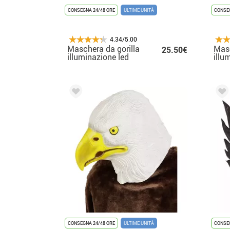
CONSEGNA 24/48 ORE
ULTIME UNITÀ
CONSEG
4.34/5.00
Maschera da gorilla
Masc
25.50€
illuminazione led
illu
CONSEGNA 24/48 ORE
ULTIME UNITÀ
CONSEG