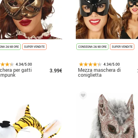
NA 24/48 ORE
SUPER VENDITE
CONSEGNA 24/48 ORE
SUPER VENDITE
4.34/5.00
4.34/5.00
hera per gatti
Mezza maschera di
3.99€
ampunk
coniglietta