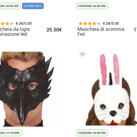
NA 24/48 ORE
ULTIME UNITÀ
CONSEGNA 24/48 ORE
4.34/5.00
4.34/5.00
hera da tigre
Maschera di scimmia
25.50€
1
minazione led
Fez
NA 3/5 GIORNI
CONSEGNA 24/48 ORE