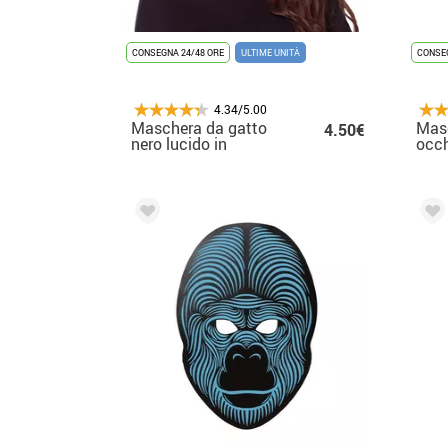
CONSEGNA 24/48 ORE
ULTIME UNITÀ
CONSEG
4.34/5.00
Maschera da gatto
Masc
4.50€
nero lucido in
occh
plastica