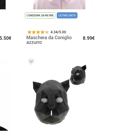
CONSEGNA 24/48 ORE
ULTIME UNITÀ
4.34/5.00
Maschera da Coniglio
5.50€
8.99€
azzurro