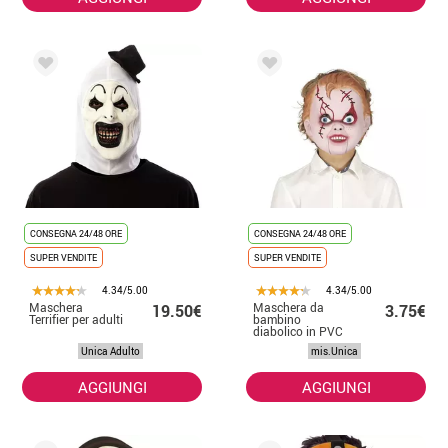
CONSEGNA 24/48 ORE
CONSEGNA 24/48 ORE
SUPER VENDITE
SUPER VENDITE
4.34/5.00
4.34/5.00
Maschera
Maschera da
19.50€
3.75€
Terrifier per adulti
bambino
diabolico in PVC
per bambini
Unica Adulto
mis.Unica
AGGIUNGI
AGGIUNGI