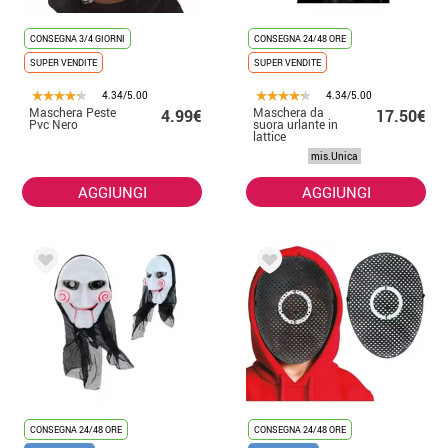
CONSEGNA 3/4 GIORNI
CONSEGNA 24/48 ORE
SUPER VENDITE
SUPER VENDITE
4.34/5.00
4.34/5.00
Maschera Peste
Maschera da
4.99€
17.50€
Pvc Nero
suora urlante in
lattice
mis.Unica
AGGIUNGI
AGGIUNGI
CONSEGNA 24/48 ORE
CONSEGNA 24/48 ORE