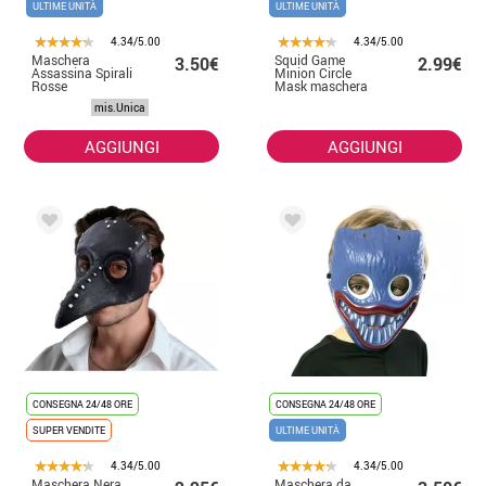
ULTIME UNITÀ
ULTIME UNITÀ
4.34/5.00
4.34/5.00
Maschera
Squid Game
3.50€
2.99€
Assassina Spirali
Minion Circle
Rosse
Mask maschera
per bambini in
mis.Unica
PVC
AGGIUNGI
AGGIUNGI
CONSEGNA 24/48 ORE
CONSEGNA 24/48 ORE
SUPER VENDITE
ULTIME UNITÀ
4.34/5.00
4.34/5.00
Maschera Nera
Maschera da