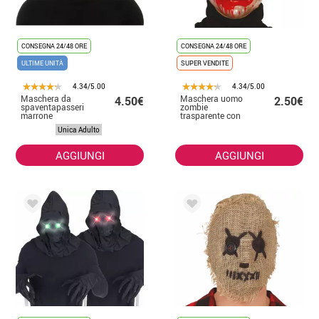
CONSEGNA 24/48 ORE
CONSEGNA 24/48 ORE
ULTIME UNITÀ
SUPER VENDITE
4.34/5.00
4.34/5.00
Maschera da
Maschera uomo
4.50€
2.50€
spaventapasseri
zombie
marrone
trasparente con
sangue
Unica Adulto
AGGIUNGI
AGGIUNGI