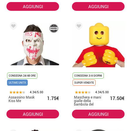
AGGIUNGI
AGGIUNGI
CONSEGNA 24/48 ORE
CONSEGNA 3/4 GIORNI
ULTIME UNITÀ
SUPER VENDITE
4.34/5.00
4.34/5.00
Assassino Mask
Maschera e mani
1.75€
17.50€
Kiss Me
gialle della
bambola del
giocattolo
AGGIUNGI
AGGIUNGI