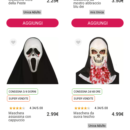
2.25€
3.50€
della Peste
mostro abbraccio
blu dei
videogiochi
Unica Adulto
mis.Unica
AGGIUNGI
AGGIUNGI
CONSEGNA 3/4 GIORNI
CONSEGNA 24/48 ORE
SUPER VENDITE
SUPER VENDITE
4.34/5.00
4.34/5.00
Maschera
Maschera da
2.99€
4.99€
assassina con
suora teschio
cappuccio
Unica Adulto