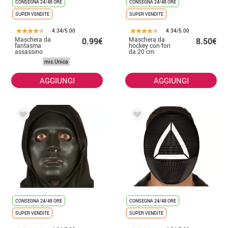
CONSEGNA 24/48 ORE
CONSEGNA 24/48 ORE
SUPER VENDITE
SUPER VENDITE
4.34/5.00
4.34/5.00
Maschera da
Maschera da
0.99€
8.50€
fantasma
hockey con fori
assassino
da 20 cm
mis.Unica
AGGIUNGI
AGGIUNGI
CONSEGNA 24/48 ORE
CONSEGNA 24/48 ORE
SUPER VENDITE
SUPER VENDITE