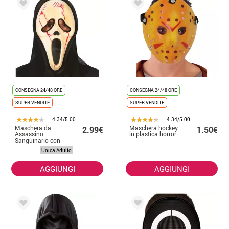
CONSEGNA 24/48 ORE
CONSEGNA 24/48 ORE
SUPER VENDITE
SUPER VENDITE
4.34/5.00
4.34/5.00
Maschera da
Maschera hockey
2.99€
1.50€
Assassino
in plastica horror
Sanguinario con
cappuccio
Unica Adulto
AGGIUNGI
AGGIUNGI