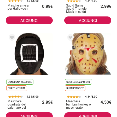
4.34/5.00
4.34/5.00
Maschera nera
Squid Game
0.99€
2.99€
per Halloween
Squid Triangle
Mask in colori
assortiti PVC
AGGIUNGI
AGGIUNGI
CONSEGNA 24/48 ORE
CONSEGNA 24/48 ORE
SUPER VENDITE
SUPER VENDITE
4.34/5.00
4.34/5.00
Maschera
Maschera
2.99€
4.50€
quadrata del
bambini hockey o
calamaro del
mascherato
gioco del
Psicopatico
calamaro in PVC
AGGIUNGI
AGGIUNGI