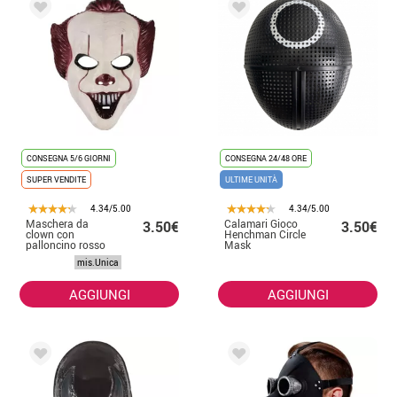
CONSEGNA 5/6 GIORNI
CONSEGNA 24/48 ORE
SUPER VENDITE
ULTIME UNITÀ
4.34/5.00
4.34/5.00
Maschera da
Calamari Gioco
3.50€
3.50€
clown con
Henchman Circle
palloncino rosso
Mask
mis.Unica
AGGIUNGI
AGGIUNGI