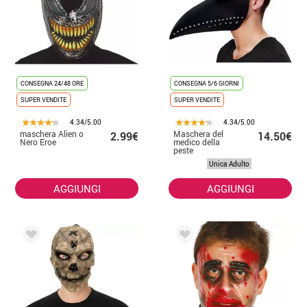
CONSEGNA 24/48 ORE
CONSEGNA 5/6 GIORNI
SUPER VENDITE
SUPER VENDITE
4.34/5.00
4.34/5.00
maschera Alien o
Maschera del
2.99€
14.50€
Nero Eroe
medico della
peste
Unica Adulto
AGGIUNGI
AGGIUNGI