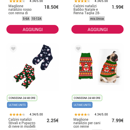
4.34/5.00
4.34/5.00
Maglione
Calzini natalizi
18.50€
1.99€
natalizio rosso
Babbo Natale e
con renna di
Renna Taglia 28-
Buon Natale per
35 in modelli
5-6A
10-12A
mis.Unica
bambini
assortiti per
bambini
AGGIUNGI
AGGIUNGI
CONSEGNA 24/48 ORE
CONSEGNA 24/48 ORE
ULTIME UNITÀ
ULTIME UNITÀ
4.34/5.00
4.34/5.00
Calzini natalizi
Maglione
2.25€
7.99€
Stivali e Pupazzo
natalizio per cani
di neve in modelli
con renne
adulti assortiti