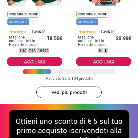
CONSEGNA 24/48 ORE
CONSEGNA 24/48 ORE
ULTIME UNITÀ
ULTIME UNITÀ
4.34/5.00
4.34/5.00
Maglione
Maglione
18.50€
20.99€
natalizio Ho Ho
natalizio Ho Ho
Ho verde e rosso
Ho verde e rosso
per bambini
da donna
5-6A
7-9A
10-12A
M
L
AGGIUNGI
AGGIUNGI
Hai visto
32
di 104 prodotti
Vedi piú prodotti
Ottieni uno sconto di € 5 sul tuo
primo acquisto iscrivendoti alla