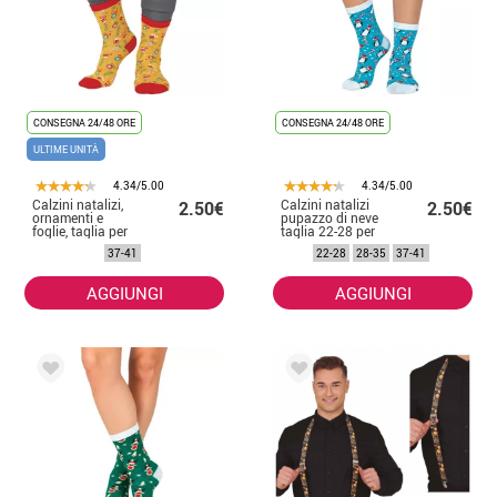
CONSEGNA 24/48 ORE
CONSEGNA 24/48 ORE
ULTIME UNITÀ
4.34/5.00
4.34/5.00
Calzini natalizi,
Calzini natalizi
2.50€
2.50€
ornamenti e
pupazzo di neve
foglie, taglia per
taglia 22-28 per
bambini 28-35
bambini
37-41
22-28
28-35
37-41
AGGIUNGI
AGGIUNGI