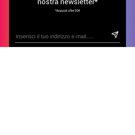
nostra newsletter*
*Acquisti oltre 50€
Divertiti sui nostri social!
ATTENZIONE AL CLIENTE
• Su di noi
GRUPPI
• Condizioni di vendita