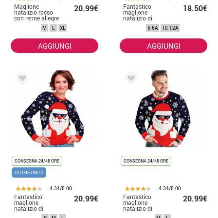
Maglione
Fantastico
20.99€
18.50€
natalizio rosso
maglione
con renne allegre
natalizio di
per uomo
Babbo Natale per
M
L
XL
5-6A
10-12A
bambini
AGGIUNGI
AGGIUNGI
CONSEGNA 24/48 ORE
CONSEGNA 24/48 ORE
ULTIME UNITÀ
4.34/5.00
4.34/5.00
Fantastico
Fantastico
20.99€
20.99€
maglione
maglione
natalizio di
natalizio di
Babbo Natale da
Babbo Natale da