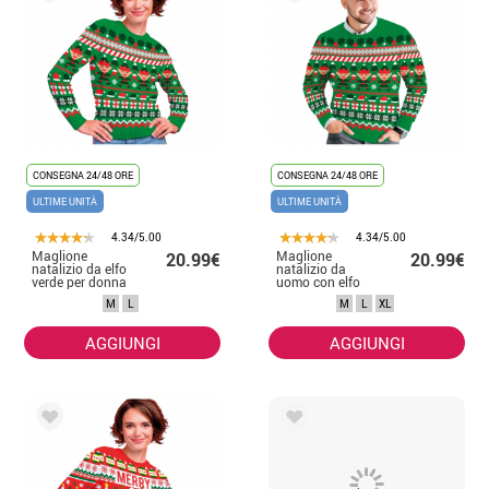
CONSEGNA 24/48 ORE
CONSEGNA 24/48 ORE
ULTIME UNITÀ
ULTIME UNITÀ
4.34/5.00
4.34/5.00
Maglione
Maglione
20.99€
20.99€
natalizio da elfo
natalizio da
verde per donna
uomo con elfo
verde
M
L
M
L
XL
AGGIUNGI
AGGIUNGI