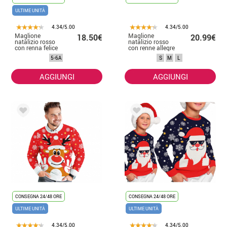
ULTIME UNITÀ
4.34/5.00
4.34/5.00
Maglione
Maglione
18.50€
20.99€
natalizio rosso
natalizio rosso
con renna felice
con renne allegre
per bambini
per donna
5-6A
S
M
L
AGGIUNGI
AGGIUNGI
CONSEGNA 24/48 ORE
CONSEGNA 24/48 ORE
ULTIME UNITÀ
ULTIME UNITÀ
4.34/5.00
4.34/5.00