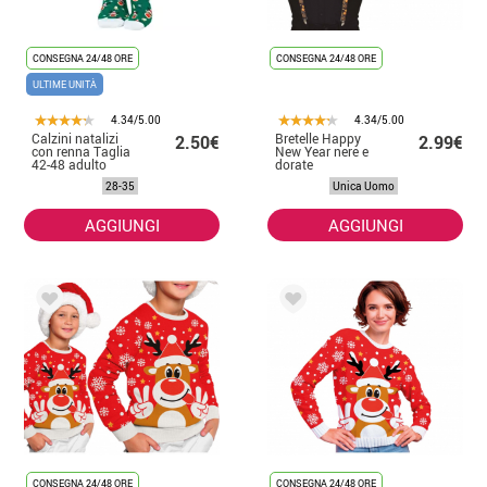
CONSEGNA 24/48 ORE
CONSEGNA 24/48 ORE
ULTIME UNITÀ
4.34/5.00
4.34/5.00
Calzini natalizi
Bretelle Happy
2.50€
2.99€
con renna Taglia
New Year nere e
42-48 adulto
dorate
28-35
Unica Uomo
AGGIUNGI
AGGIUNGI
CONSEGNA 24/48 ORE
CONSEGNA 24/48 ORE