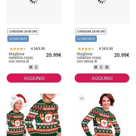
CONSEGNA 24/48 ORE
CONSEGNA 24/48 ORE
ULTIME UNITÀ
ULTIME UNITÀ
4.34/5.00
4.34/5.00
Maglione
Maglione
20.99€
20.99€
natalizio rosso
natalizio rosso
con renna di
con renna di
Buon Natale da
Buon Natale per
M
L
M
L
XL
donna
uomo
AGGIUNGI
AGGIUNGI