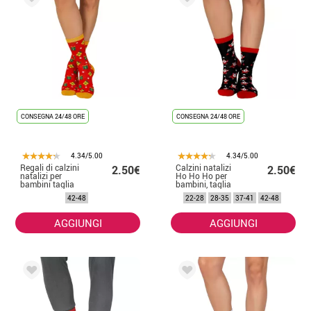
CONSEGNA 24/48 ORE
CONSEGNA 24/48 ORE
4.34/5.00
4.34/5.00
Regali di calzini
Calzini natalizi
2.50€
2.50€
natalizi per
Ho Ho Ho per
bambini taglia
bambini, taglia
22-28
22-28
42-48
22-28
28-35
37-41
42-48
AGGIUNGI
AGGIUNGI