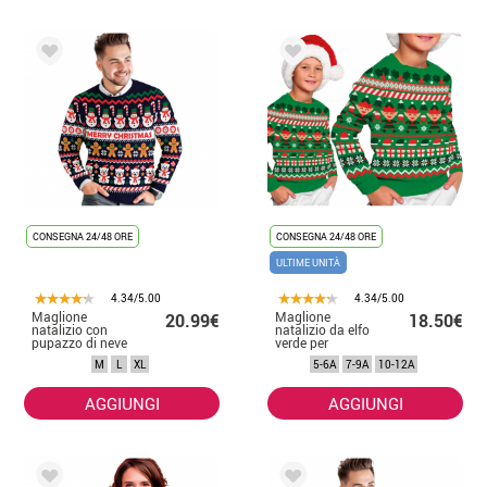
CONSEGNA 24/48 ORE
CONSEGNA 24/48 ORE
ULTIME UNITÀ
4.34/5.00
4.34/5.00
Maglione
Maglione
20.99€
18.50€
natalizio con
natalizio da elfo
pupazzo di neve
verde per
da uomo
bambini
M
L
XL
5-6A
7-9A
10-12A
AGGIUNGI
AGGIUNGI