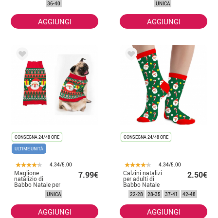
36-40
UNICA
AGGIUNGI
AGGIUNGI
CONSEGNA 24/48 ORE
CONSEGNA 24/48 ORE
ULTIME UNITÀ
4.34/5.00
4.34/5.00
Maglione
Calzini natalizi
7.99€
2.50€
natalizio di
per adulti di
Babbo Natale per
Babbo Natale
cani
UNICA
22-28
28-35
37-41
42-48
AGGIUNGI
AGGIUNGI