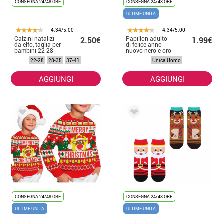
CONSEGNA 24/48 ORE
CONSEGNA 24/48 ORE
ULTIME UNITÀ
4.34/5.00
4.34/5.00
Calzini natalizi
Papillon adulto
2.50€
1.99€
da elfo, taglia per
di felice anno
bambini 22-28
nuovo nero e oro
22-28
28-35
37-41
Unica Uomo
AGGIUNGI
AGGIUNGI
CONSEGNA 24/48 ORE
CONSEGNA 24/48 ORE
ULTIME UNITÀ
ULTIME UNITÀ