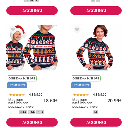
S
M
L
M
L
donna
uomo
AGGIUNGI
AGGIUNGI
CONSEGNA 24/48 ORE
CONSEGNA 24/48 ORE
ULTIME UNITÀ
ULTIME UNITÀ
4.34/5.00
4.34/5.00
Maglione
Maglione
18.50€
20.99€
natalizio con
natalizio con
pupazzo di neve
pupazzo di neve
per bambini
da donna
3-4A
5-6A
7-9A
M
AGGIUNGI
AGGIUNGI