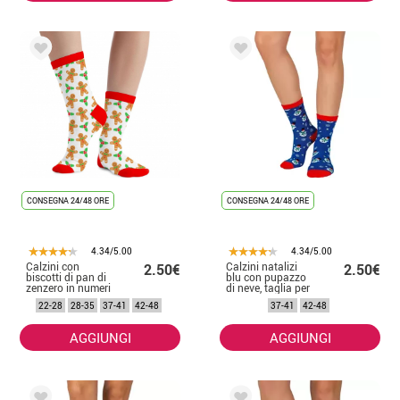
CONSEGNA 24/48 ORE
CONSEGNA 24/48 ORE
4.34/5.00
4.34/5.00
Calzini con
Calzini natalizi
2.50€
2.50€
biscotti di pan di
blu con pupazzo
zenzero in numeri
di neve, taglia per
da 22 a 48
bambini 22-28
22-28
28-35
37-41
42-48
37-41
42-48
AGGIUNGI
AGGIUNGI