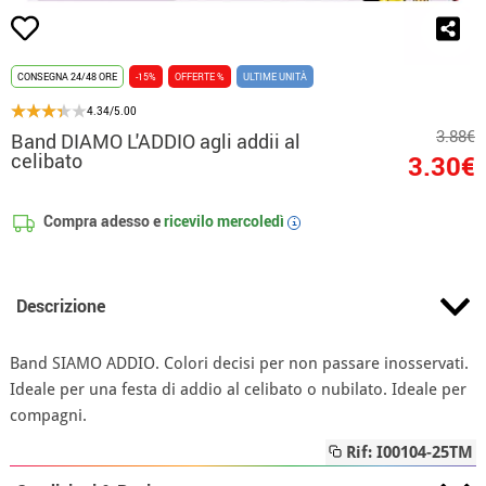
CONSEGNA 24/48 ORE
-15%
OFFERTE %
ULTIME UNITÀ
4.34/5.00
3.88€
Band DIAMO L'ADDIO agli addii al
celibato
3.30€
Compra adesso e
ricevilo
mercoledì
i
Descrizione
Band SIAMO ADDIO. Colori decisi per non passare inosservati.
Ideale per una festa di addio al celibato o nubilato. Ideale per
compagni.
Rif: I00104-25TM