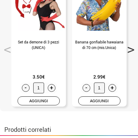
Set da demone di 3 pezzi
Banana gonfiabile hawaiana
(UNICA)
di 70 cm (mis.Unica)
m
3.50€
2.99€
-
+
-
+
AGGIUNGI
AGGIUNGI
Prodotti correlati