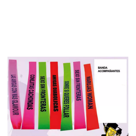
Inizio
Accessori
Band DIAMO L'ADDIO agli addii al celibato