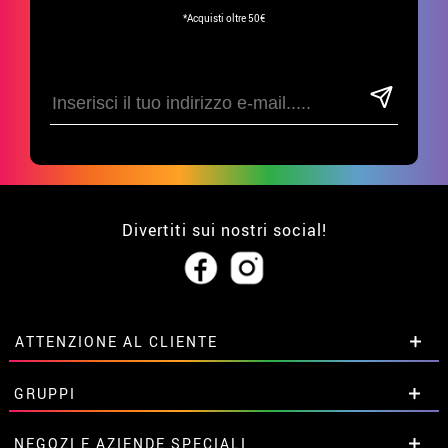
*Acquisti oltre 50€
Divertiti sui nostri social!
ATTENZIONE AL CLIENTE
• Su di noi
GRUPPI
• Condizioni di vendita
• Avviso legale
privacy
Sconti speciali per gruppi.
NEGOZI E AZIENDE SPECIALI