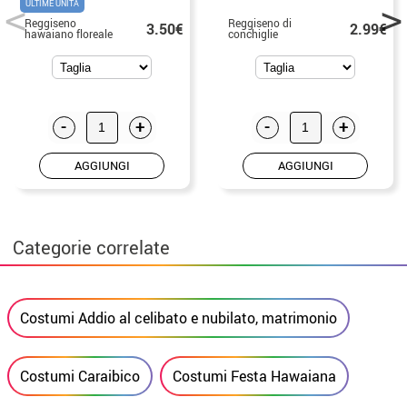
ULTIME UNITÀ
Reggiseno
Reggiseno di
3.50€
2.99€
hawaiano floreale
conchiglie
-
+
-
+
AGGIUNGI
AGGIUNGI
Categorie correlate
Costumi Addio al celibato e nubilato, matrimonio
Costumi Caraibico
Costumi Festa Hawaiana