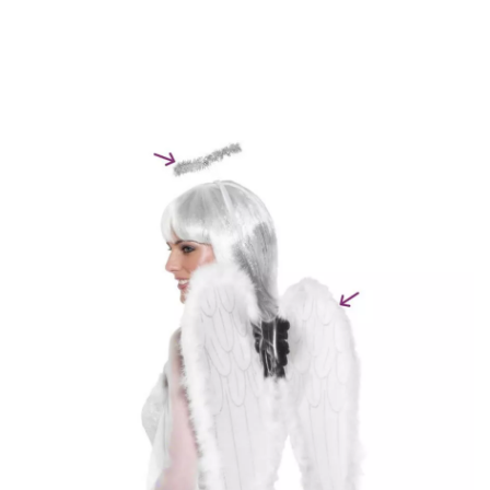
Inizio
Accessori
Set tematici
Kit angelo bianco: ali e alone 55x50cm