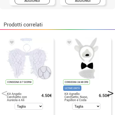
AGGIUNGI
AGGIUNGI
Prodotti correlati
CONSEGNA 6/7 GIORNI
CONSEGNA 24/48 ORE
ULTIME UNITÀ
Kit Angelo:
Kit Agnello:
4.50€
6.50€
Cerchietto con
Cerchietto, Naso,
Aureola e Ali
Papillon e Coda
40x50 cm