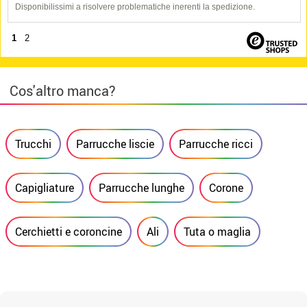
Disponibilissimi a risolvere problematiche inerenti la spedizione.
1
2
Cos'altro manca?
Trucchi
Parrucche liscie
Parrucche ricci
Capigliature
Parrucche lunghe
Corone
Cerchietti e coroncine
Ali
Tuta o maglia