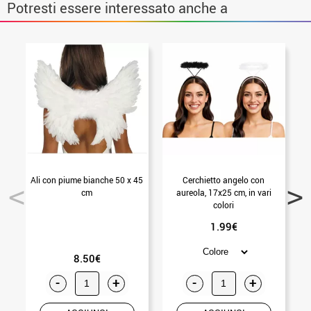
Potresti essere interessato anche a
Ali con piume bianche 50 x 45
Cerchietto angelo con
A
cm
aureola, 17x25 cm, in vari
colori
1.99€
8.50€
-
+
-
+