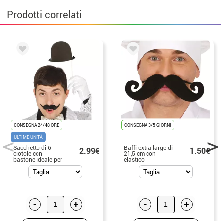
Prodotti correlati
CONSEGNA 24/48 ORE
CONSEGNA 3/5 GIORNI
ULTIME UNITÀ
Sacchetto di 6
Baffi extra large di
2.99€
1.50€
ciotole con
21,5 cm con
bastone ideale per
elastico
fotocellula
-
+
-
+