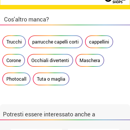
Cos'altro manca?
Trucchi
parrucche capelli corti
cappellini
Corone
Occhiali divertenti
Maschera
Photocall
Tuta o maglia
Potresti essere interessato anche a