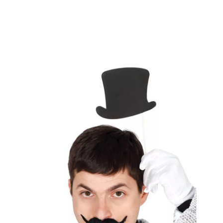
Inizio
Accessori
Photocall
Borsa da 6 piste con bastone ideale per fotoc