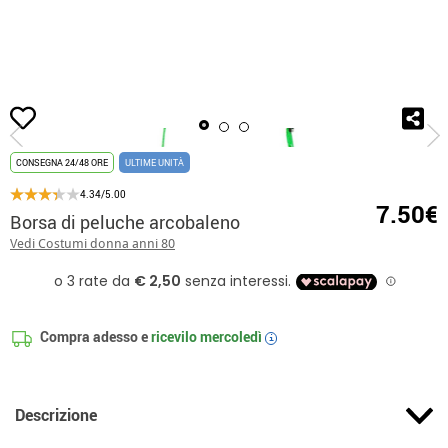
Inizio
Borse
Borsa di peluche arcobaleno
CONSEGNA 24/48 ORE
ULTIME UNITÀ
4.34/5.00
7.50€
Borsa di peluche arcobaleno
Vedi Costumi donna anni 80
Compra adesso e
ricevilo
mercoledì
i
Descrizione