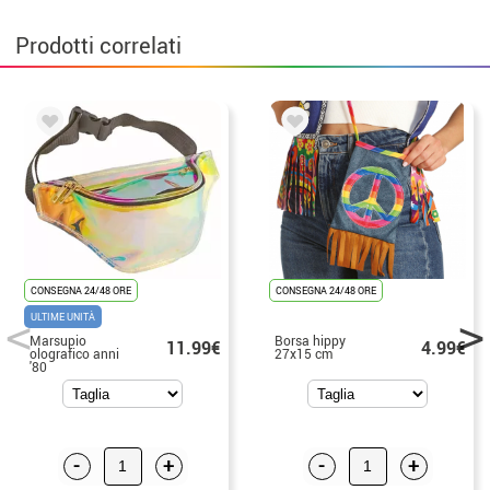
Prodotti correlati
CONSEGNA 24/48 ORE
CONSEGNA 24/48 ORE
ULTIME UNITÀ
Marsupio
Borsa hippy
11.99€
4.99€
olografico anni
27x15 cm
'80
-
+
-
+