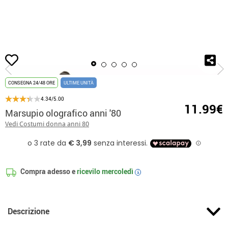
Inizio
Accessori
Marsupio olografico anni '80
CONSEGNA 24/48 ORE
ULTIME UNITÀ
4.34/5.00
11.99€
Marsupio olografico anni '80
Vedi Costumi donna anni 80
Compra adesso e
ricevilo
mercoledì
i
Descrizione