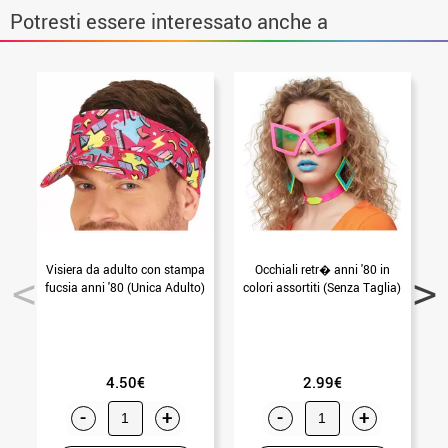
Potresti essere interessato anche a
Visiera da adulto con stampa
Occhiali retr� anni '80 in
fucsia anni '80 (Unica Adulto)
colori assortiti (Senza Taglia)
4.50€
2.99€
-
+
-
+