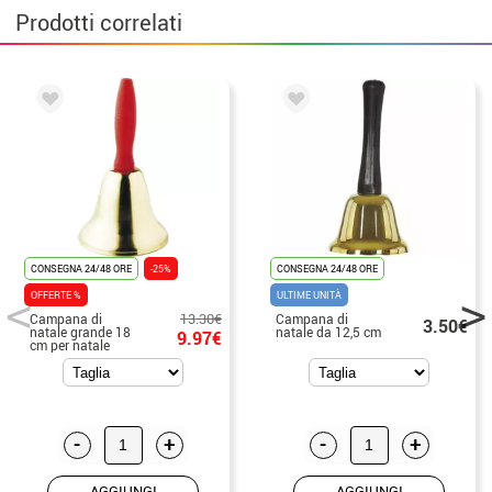
Prodotti correlati
CONSEGNA 24/48 ORE
-25%
CONSEGNA 24/48 ORE
OFFERTE %
ULTIME UNITÀ
13.30€
Campana di
Campana di
3.50€
natale grande 18
natale da 12,5 cm
9.97€
cm per natale
-
+
-
+
AGGIUNGI
AGGIUNGI