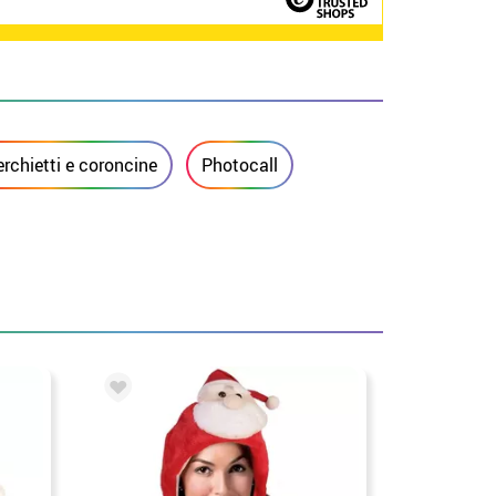
erchietti e coroncine
Photocall