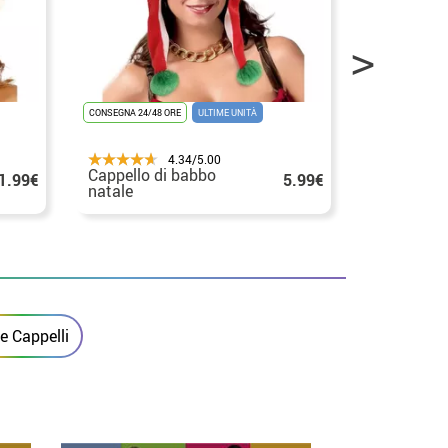
CONSEGNA 24/48 ORE
ULTIME UNITÀ
CONSEGNA 24/48
4.34/5.00
Cappello di babbo
Cappello s
1.99€
5.99€
natale
di 44 cm
 e Cappelli