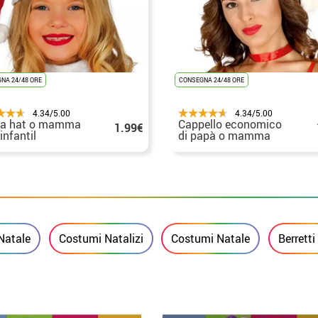
NA 24/48 ORE
CONSEGNA 24/48 ORE
4.34/5.00
4.34/5.00
ta hat o mamma
Cappello economico
1.99€
infantil
di papà o mamma
noel
atale
Costumi Natalizi
Costumi Natale
Berretti