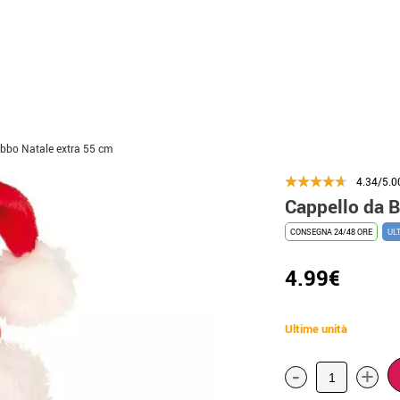
bbo Natale extra 55 cm
4.34/5.0
Cappello da B
CONSEGNA 24/48 ORE
UL
4.99€
Ultime unità
-
+