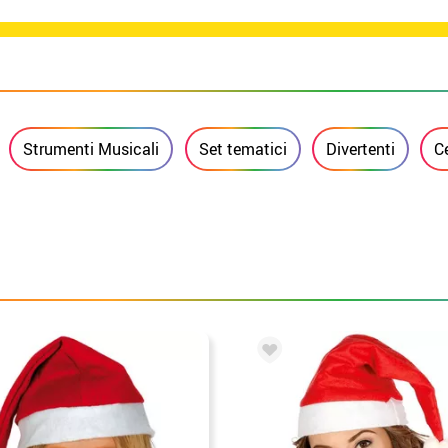
Strumenti Musicali
Set tematici
Divertenti
C