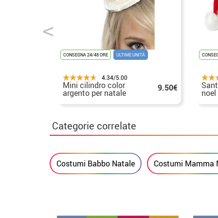
CONSEGNA 24/48 ORE
ULTIME UNITÀ
CONSEG
4.34/5.00
Mini cilindro color
San
9.50€
argento per natale
noel 
Categorie correlate
Costumi Babbo Natale
Costumi Mamma N