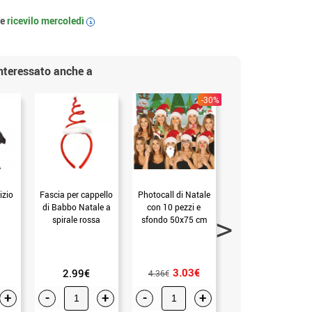
 e
ricevilo
mercoledì
i
interessato anche a
-30%
izio
Fascia per cappello
Photocall di Natale
Cappello da Babbo
di Babbo Natale a
con 10 pezzi e
Natale con stampa
spirale rossa
sfondo 50x75 cm
fiocchi di neve
3.03€
2.99€
2.99€
4.36€
+
-
+
-
+
-
+